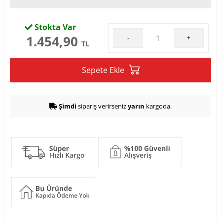
Stokta Var
1.454,90
-
+
TL
Sepete Ekle
Şimdi
sipariş verirseniz
yarın
kargoda.