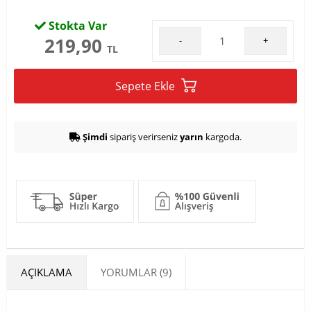
Stokta Var
219,90
-
+
TL
Sepete Ekle
Şimdi
sipariş verirseniz
yarın
kargoda.
AÇIKLAMA
YORUMLAR (9)