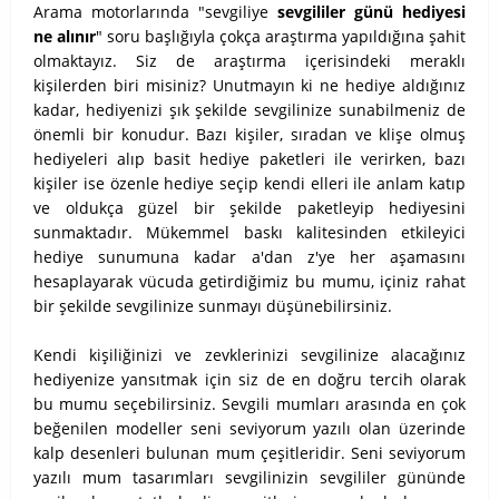
​A
rama motorlarında "sevgiliye
sevgililer günü hediyesi
ne alınır
" soru başlığıyla çokça araştırma yapıldığına şahit
olmaktayız. Siz de araştırma içerisindeki meraklı
kişilerden biri misiniz? Unutmayın ki ne hediye aldığınız
kadar, hediyenizi şık şekilde sevgilinize sunabilmeniz de
önemli bir konudur. Bazı kişiler, sıradan ve klişe olmuş
hediyeleri alıp basit hediye paketleri ile verirken, bazı
kişiler ise özenle hediye seçip kendi elleri ile anlam katıp
ve oldukça güzel bir şekilde paketleyip hediyesini
sunmaktadır. Mükemmel baskı kalitesinden etkileyici
hediye sunumuna kadar a'dan z'ye her aşamasını
hesaplayarak vücuda getirdiğimiz bu mumu, içiniz rahat
bir şekilde sevgilinize sunmayı düşünebilirsiniz.
Kendi kişiliğinizi ve zevklerinizi sevgilinize alacağınız
hediyenize yansıtmak için siz de en doğru tercih olarak
bu mumu seçebilirsiniz. Sevgili mumları arasında en çok
beğenilen modeller seni seviyorum yazılı olan üzerinde
kalp desenleri bulunan mum çeşitleridir. Seni seviyorum
yazılı mum tasarımları sevgilinizin sevgililer gününde