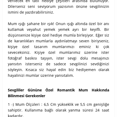
verilecek en tatlı hediye çeşitleri arasında bulunuyor.
Dilerseniz seni seviyorum yazısının önüne sevgilinizin
ismini de yazdırabilirsiniz.
Mum ışığı şahane bir ışık! Onun ışığı altında özel bir anı
kutlamak veyahut yemek yemek ayrı bir keyifli. Bir
düşünsenize kişiye özel hediye mumla birleşiyor. Eğer siz
de karanlıkları mumlarla aydınlatmayı seven biriyseniz,
kişiye özel tasarım mumlarımızı eminiz ki çok
seveceksiniz. Kişiye özel mumlarımız üzerine ister
fotoğraf baskısı taşıyın, ister sevgi dolu mesajınızı
yansıtın isterseniz de sadece sevgilinizi sevdiğinizi
söyleyin. Kısaca siz hayal edin biz hediyemen olarak
hayalinizi mumlar üzerine yansıtalım.
Sevgililer Gününe Özel Romantik Mum Hakkında
Bilinmesi Gerekenler
1 -) Mum Ölçüleri : 6,5 Cm yükseklik ve 5,5 cm genişliğe
sahiptir. Kullanıma bağlı olarak yanma süresi 24 saat
kadardır.