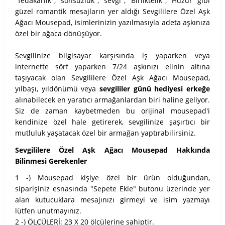
"fedakarlık", "sonsuzluk", "sevgi", "Birliktelik", "Huzur" gibi
güzel romantik mesajların yer aldığı Sevgililere Özel Aşk
Ağacı Mousepad, isimlerinizin yazılmasıyla adeta aşkınıza
özel bir ağaca dönüşüyor.
Sevgilinize bilgisayar karşısında iş yaparken veya
internette sörf yaparken 7/24 aşkınızı elinin altına
taşıyacak olan Sevgililere Özel Aşk Ağacı Mousepad,
yılbaşı, yıldönümü veya
sevgililer günü hediyesi erkeğe
alınabilecek en yaratıcı armağanlardan biri haline geliyor.
Siz de zaman kaybetmeden bu orijinal mousepad'i
kendinize özel hale getirerek, sevgilinize şaşırtıcı bir
mutluluk yaşatacak özel bir armağan yaptırabilirsiniz.
Sevgililere Özel Aşk Ağacı Mousepad Hakkında
Bilinmesi Gerekenler
1 -) Mousepad kişiye özel bir ürün olduğundan,
siparişiniz esnasında "Sepete Ekle" butonu üzerinde yer
alan kutucuklara mesajınızı girmeyi ve isim yazmayı
lütfen unutmayınız.
2 -) ÖLÇÜLERİ: 23 X 20 ölçülerine sahiptir.