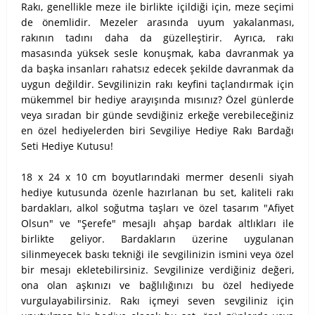
Rakı, genellikle meze ile birlikte içildiği için, meze seçimi
de önemlidir. Mezeler arasında uyum yakalanması,
rakının tadını daha da güzelleştirir. Ayrıca, rakı
masasında yüksek sesle konuşmak, kaba davranmak ya
da başka insanları rahatsız edecek şekilde davranmak da
uygun değildir. Sevgilinizin rakı keyfini taçlandırmak için
mükemmel bir hediye arayışında mısınız? Özel günlerde
veya sıradan bir günde sevdiğiniz erkeğe verebileceğiniz
en özel hediyelerden biri Sevgiliye Hediye Rakı Bardağı
Seti Hediye Kutusu!
18 x 24 x 10 cm boyutlarındaki mermer desenli siyah
hediye kutusunda özenle hazırlanan bu set, kaliteli rakı
bardakları, alkol soğutma taşları ve özel tasarım "Afiyet
Olsun" ve "Şerefe" mesajlı ahşap bardak altlıkları ile
birlikte geliyor. Bardakların üzerine uygulanan
silinmeyecek baskı tekniği ile sevgilinizin ismini veya özel
bir mesajı ekletebilirsiniz. Sevgilinize verdiğiniz değeri,
ona olan aşkınızı ve bağlılığınızı bu özel hediyede
vurgulayabilirsiniz. Rakı içmeyi seven sevgiliniz için