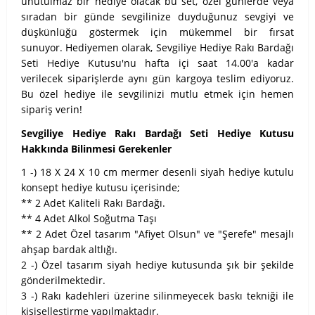
unutulmaz bir hediye olacak bu set, özel günlerde veya
sıradan bir günde sevgilinize duyduğunuz sevgiyi ve
düşkünlüğü göstermek için mükemmel bir fırsat
sunuyor. Hediyemen olarak, Sevgiliye Hediye Rakı Bardağı
Seti Hediye Kutusu'nu hafta içi saat 14.00'a kadar
verilecek siparişlerde aynı gün kargoya teslim ediyoruz.
Bu özel hediye ile sevgilinizi mutlu etmek için hemen
sipariş verin!
Sevgiliye Hediye Rakı Bardağı Seti Hediye Kutusu
Hakkında Bilinmesi Gerekenler
1 -) 18 X 24 X 10 cm mermer desenli siyah hediye kutulu
konsept hediye kutusu içerisinde;
** 2 Adet Kaliteli Rakı Bardağı.
** 4 Adet Alkol Soğutma Taşı
** 2 Adet Özel tasarım "Afiyet Olsun" ve "Şerefe" mesajlı
ahşap bardak altlığı.
2 -) Özel tasarım siyah hediye kutusunda şık bir şekilde
gönderilmektedir.
3 -) Rakı kadehleri üzerine silinmeyecek baskı tekniği ile
kişiselleştirme yapılmaktadır.