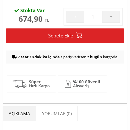
Stokta Var
674,90
-
+
TL
Sepete Ekle
7 saat 18 dakika içinde
sipariş verirseniz
bugün
kargoda.
AÇIKLAMA
YORUMLAR (0)