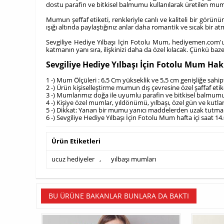
dostu parafin ve bitkisel balmumu kullanılarak üretilen muml
Mumun şeffaf etiketi, renkleriyle canlı ve kaliteli bir gör
ışığı altında paylaştığınız anlar daha romantik ve sıcak bir at
Sevgiliye Hediye Yılbaşı İçin Fotolu Mum, hediyemen.com'u
katmanın yanı sıra, ilişkinizi daha da özel kılacak. Çünkü ba
Sevgiliye Hediye Yılbaşı İçin Fotolu Mum Ha
1 -) Mum Ölçüleri : 6,5 Cm yükseklik ve 5,5 cm genişliğe sahip
2 -) Ürün kişiselleştirme mumun dış çevresine özel şaffaf etike
3 -) Mumlarımız doğa ile uyumlu parafin ve bitkisel balmumu
4 -) Kişiye özel mumlar, yıldönümü, yılbaşı, özel gün ve kutlam
5 -) Dikkat: Yanan bir mumu yanıcı maddelerden uzak tutmal
6 -) Sevgiliye Hediye Yılbaşı İçin Fotolu Mum hafta içi saat 1
Ürün Etiketleri
ucuz hediyeler
,
yılbaşı mumları
BU ÜRÜNE BAKANLAR BUNLARA DA BAKTI