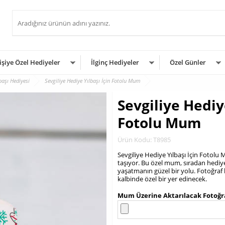
işiye Özel Hediyeler
İlginç Hediyeler
Özel Günler
başı Hediyesi
Sevgiliye Hediye Yılbaşı İçin Fotolu Mum
Sevgiliye Hediye
Fotolu Mum
Ürün Kodu: T8985
Sevgiliye Hediye Yılbaşı İçin Fotolu
taşıyor. Bu özel mum, sıradan hediye
yaşatmanın güzel bir yolu. Fotoğraf ba
kalbinde özel bir yer edinecek.
.
Mum Üzerine Aktarılacak Fotoğra