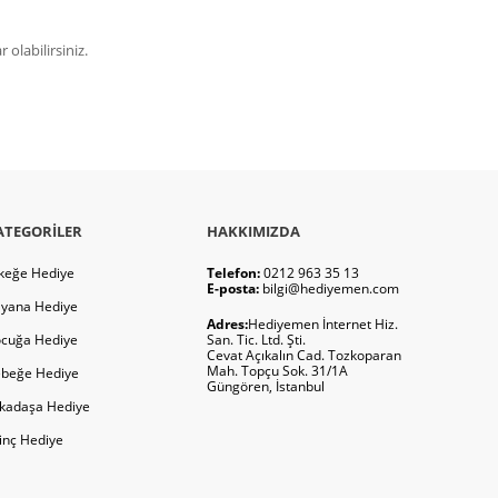
olabilirsiniz.
ATEGORILER
HAKKIMIZDA
keğe Hediye
Telefon:
0212 963 35 13
E-posta:
bilgi@hediyemen.com
yana Hediye
Adres:
Hediyemen İnternet Hiz.
cuğa Hediye
San. Tic. Ltd. Şti.
Cevat Açıkalın Cad. Tozkoparan
Mah. Topçu Sok. 31/1A
beğe Hediye
Güngören, İstanbul
kadaşa Hediye
ginç Hediye