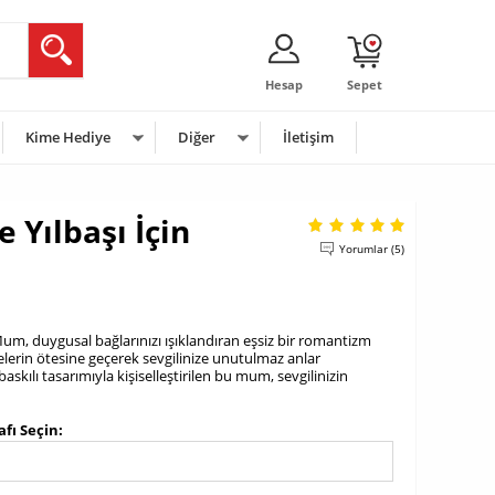
Hesap
Sepet
Kime Hediye
Diğer
İletişim
 Yılbaşı İçin
Yorumlar (5)
 Mum, duygusal bağlarınızı ışıklandıran eşsiz bir romantizm
lerin ötesine geçerek sevgilinize unutulmaz anlar
skılı tasarımıyla kişiselleştirilen bu mum, sevgilinizin
fı Seçin