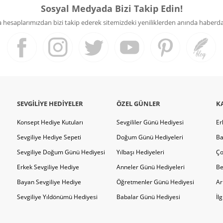
Sosyal Medyada Bizi Takip Edin!
hesaplarımızdan bizi takip ederek sitemizdeki yeniliklerden anında haberdar 
SEVGILIYE HEDIYELER
ÖZEL GÜNLER
K
Konsept Hediye Kutuları
Sevgililer Günü Hediyesi
Er
Sevgiliye Hediye Sepeti
Doğum Günü Hediyeleri
Ba
Sevgiliye Doğum Günü Hediyesi
Yılbaşı Hediyeleri
Ço
Erkek Sevgiliye Hediye
Anneler Günü Hediyeleri
Be
Bayan Sevgiliye Hediye
Öğretmenler Günü Hediyesi
Ar
Sevgiliye Yıldönümü Hediyesi
Babalar Günü Hediyesi
İl