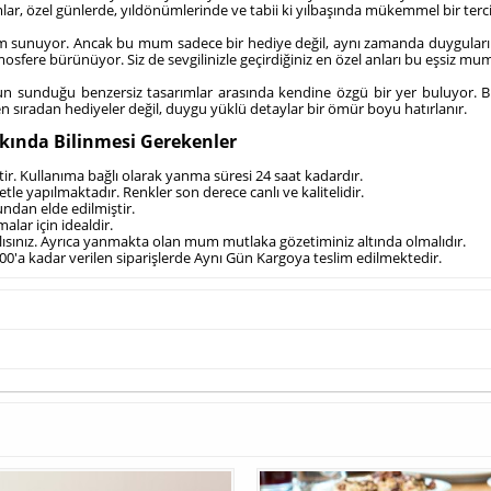
ar, özel günlerde, yıldönümlerinde ve tabii ki yılbaşında mükemmel bir terc
ünüm sunuyor. Ancak bu mum sadece bir hediye değil, aynı zamanda duygularını
mosfere bürünüyor. Siz de sevgilinizle geçirdiğiniz en özel anları bu eşsiz mum 
n sunduğu benzersiz tasarımlar arasında kendine özgü bir yer buluyor. Bu 
zen sıradan hediyeler değil, duygu yüklü detaylar bir ömür boyu hatırlanır.
kkında Bilinmesi Gerekenler
tir. Kullanıma bağlı olarak yanma süresi 24 saat kadardır.
tle yapılmaktadır. Renkler son derece canlı ve kalitelidir.
ndan elde edilmiştir.
alar için idealdir.
ısınız. Ayrıca yanmakta olan mum mutlaka gözetiminiz altında olmalıdır.
4.00'a kadar verilen siparişlerde Aynı Gün Kargoya teslim edilmektedir.