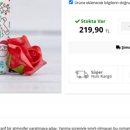
Ürüne eklenecek bilgilerin doğr
Stokta Var
219,90
TL
Şimd
rif bir atmosfer yaratmaya aday. Yanma süresiyle sınırlı olmayan bu romantik