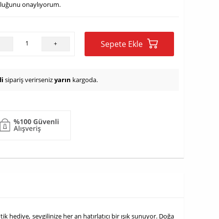
uluğunu onaylıyorum.
Sepete Ekle
-
+
i
sipariş verirseniz
yarın
kargoda.
 hediye, sevgilinize her an hatırlatıcı bir ışık sunuyor. Doğa