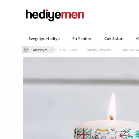
Sevgiliye Hediye
En Yeniler
Çok Satan
K
Anasayfa
Özel Günler
Yılbaşı Hediyeleri
Sevgiliye Yıl