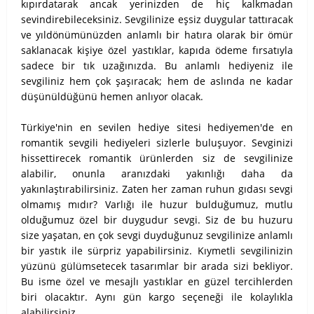
kıpırdatarak ancak yerinizden de hiç kalkmadan
sevindirebileceksiniz. Sevgilinize eşsiz duygular tattıracak
ve yıldönümünüzden anlamlı bir hatıra olarak bir ömür
saklanacak kişiye özel yastıklar, kapıda ödeme fırsatıyla
sadece bir tık uzağınızda. Bu anlamlı hediyeniz ile
sevgiliniz hem çok şaşıracak; hem de aslında ne kadar
düşünüldüğünü hemen anlıyor olacak.
Türkiye'nin en sevilen hediye sitesi hediyemen'de en
romantik sevgili hediyeleri sizlerle buluşuyor. Sevginizi
hissettirecek romantik ürünlerden siz de sevgilinize
alabilir, onunla aranızdaki yakınlığı daha da
yakınlaştırabilirsiniz. Zaten her zaman ruhun gıdası sevgi
olmamış mıdır? Varlığı ile huzur bulduğumuz, mutlu
olduğumuz özel bir duygudur sevgi. Siz de bu huzuru
size yaşatan, en çok sevgi duyduğunuz sevgilinize anlamlı
bir yastık ile sürpriz yapabilirsiniz. Kıymetli sevgilinizin
yüzünü gülümsetecek tasarımlar bir arada sizi bekliyor.
Bu isme özel ve mesajlı yastıklar en güzel tercihlerden
biri olacaktır. Aynı gün kargo seçeneği ile kolaylıkla
alabilirsiniz.