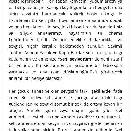
kişiselleştirilebilir. Her sabah kahvesini yudumlarken ya
da her gece başını yastığa koyduğunda, bu hediyeler ona
sizin sevginizi hatırlatacak. Kaliteli baskı tekniği ile
hazırlanan bu set, yıllar boyu annenizin yanında olacak
ve ona her daim sizin sevginizi hissettirecek. Annelerimiz
ve büyük annelerimiz, hayatımızın en önemli
figürlerinden biridir. Onların emekleri, fedakarlıkları ve
sevgisi, hiçbir karşılık beklemeden sunulur. Sevimli
Tonton Annem Yastık ve Kupa Bardak seti, bu eşsiz bağı
kutlamanın ve annenize "
Seni seviyorum
" demenin zarif
bir yoludur. Bu set, annenizin yüzünde bir tebessüm
yaratacak ve ona olan düşkünlüğünüzü gösterecek
anlamlı bir hediye olacaktır.
Her çocuk, annesine olan sevgisini farklı şekillerde ifade
eder. Bu hediye seti, anne ile çocuğu arasındaki bağı
güçlendiren ve sevgiyi somut bir şekilde ortaya koyan bir
araçtır. Anneler günü veya doğum günü gibi özel
günlerde, “Sevimli Tonton Annem Yastık ve Kupa Bardak”
seti, annenize olan sevginizi ve saygınızı göstermenin en
tatlı yollarından biridir. Bu set, annenizin kalbinde özel