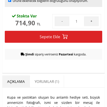
Ürüne eklenecek bilgilerin doğruluğunu onaylıyorum.
Stokta Var
714,90
-
+
TL
Sepete Ekle
Şimdi
sipariş verirseniz
Pazartesi
kargoda.
AÇIKLAMA
YORUMLAR (1)
Kupa ve yastıktan oluşan bu anlamlı hediye seti, büyük
annenizin fotoğrafı, ismi ve sizden bir mesaj ile