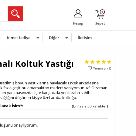
Hesap
Sepet
Kime Hediye
Diğer
İletişim
alı Koltuk Yastığı
Yorumlar (1)
 üretilmiş boyun yastıklarına bayılacak! Erkek arkadaşına
çok fazla çeşit bulamamaktan mı dert yanıyorsunuz? O zaman
en yanı başınızda. İşte karşınızda yeni araba sahibi
sağlığını düşünen kişiye özel araba koltuğu.
ılacak İsim*
(En fazla 30 karakter)
uluğunu onaylıyorum.