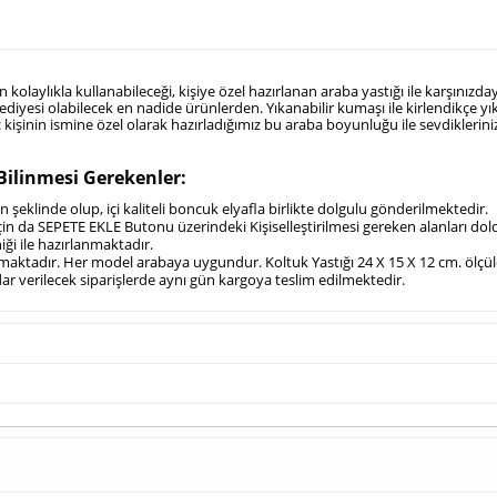
olaylıkla kullanabileceği, kişiye özel hazırlanan araba yastığı ile karşınızdayı
diyesi olabilecek en nadide ürünlerden. Yıkanabilir kumaşı ile kirlendikçe yık
z kişinin ismine özel olarak hazırladığımız bu araba boyunluğu ile sevdiklerin
Bilinmesi Gerekenler:
 şeklinde olup, içi kaliteli boncuk elyafla birlikte dolgulu gönderilmektedir.
 için da SEPETE EKLE Butonu üzerindeki Kişiselleştirilmesi gereken alanları 
ği ile hazırlanmaktadır.
 almaktadır. Her model arabaya uygundur. Koltuk Yastığı 24 X 15 X 12 cm. ölçül
adar verilecek siparişlerde aynı gün kargoya teslim edilmektedir.