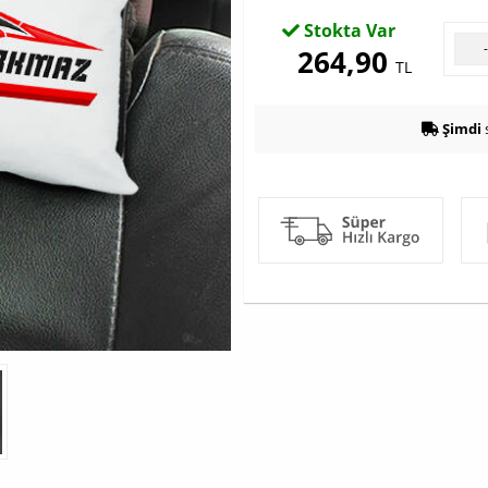
Stokta Var
264,90
TL
Şimdi
s