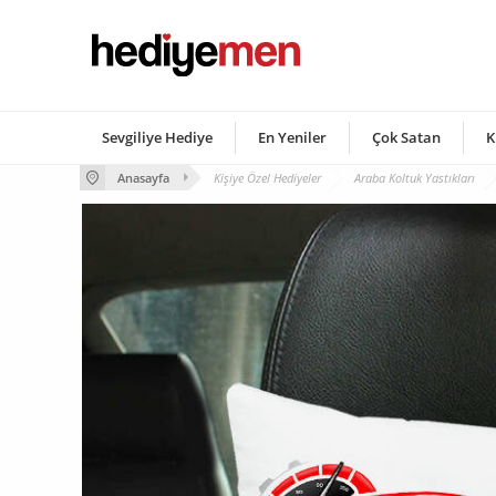
Sevgiliye Hediye
En Yeniler
Çok Satan
K
Anasayfa
Kişiye Özel Hediyeler
Araba Koltuk Yastıkları