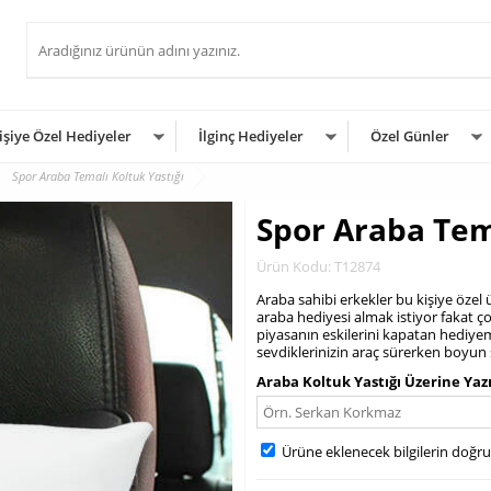
işiye Özel Hediyeler
İlginç Hediyeler
Özel Günler
Spor Araba Temalı Koltuk Yastığı
Spor Araba Tem
Ürün Kodu: T12874
Araba sahibi erkekler bu kişiye özel
araba hediyesi almak istiyor fakat 
piyasanın eskilerini kapatan hediyem
sevdiklerinizin araç sürerken boyun 
Araba Koltuk Yastığı Üzerine Yaz
Ürüne eklenecek bilgilerin doğr