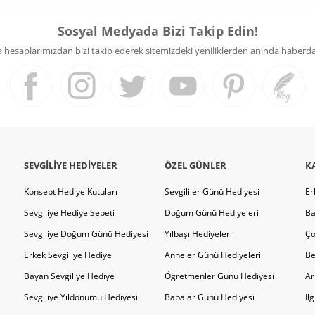
Sosyal Medyada Bizi Takip Edin!
hesaplarımızdan bizi takip ederek sitemizdeki yeniliklerden anında haberdar 
SEVGILIYE HEDIYELER
ÖZEL GÜNLER
K
Konsept Hediye Kutuları
Sevgililer Günü Hediyesi
Er
Sevgiliye Hediye Sepeti
Doğum Günü Hediyeleri
Ba
Sevgiliye Doğum Günü Hediyesi
Yılbaşı Hediyeleri
Ço
Erkek Sevgiliye Hediye
Anneler Günü Hediyeleri
Be
Bayan Sevgiliye Hediye
Öğretmenler Günü Hediyesi
Ar
Sevgiliye Yıldönümü Hediyesi
Babalar Günü Hediyesi
İl