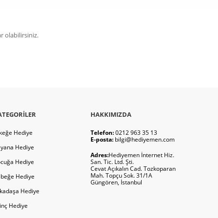
olabilirsiniz.
ATEGORILER
HAKKIMIZDA
keğe Hediye
Telefon:
0212 963 35 13
E-posta:
bilgi@hediyemen.com
yana Hediye
Adres:
Hediyemen İnternet Hiz.
cuğa Hediye
San. Tic. Ltd. Şti.
Cevat Açıkalın Cad. Tozkoparan
Mah. Topçu Sok. 31/1A
beğe Hediye
Güngören, İstanbul
kadaşa Hediye
ginç Hediye