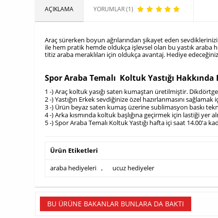
AÇIKLAMA
YORUMLAR (1)
Araç sürerken boyun ağrılarından şikayet eden sevdiklerinizin k
ile hem pratik hemde oldukça işlevsel olan bu yastık araba he
titiz araba meraklıları için oldukça avantaj. Hediye edeceğini
Spor Araba Temalı Koltuk Yastığı Hakkında 
1 -) Araç koltuk yasığı saten kumaştan üretilmiştir. Dikdörtgen
2 -) Yastığın Erkek sevdiğinize özel hazırlanmasını sağlamak
3 -) Ürün beyaz saten kumaş üzerine sublimasyon baskı tekni
4 -) Arka kısmında koltuk başlığına geçirmek için lastiği yer
5 -) Spor Araba Temalı Koltuk Yastığı hafta içi saat 14.00'a k
Ürün Etiketleri
araba hediyeleri
,
ucuz hediyeler
BU ÜRÜNE BAKANLAR BUNLARA DA BAKTI