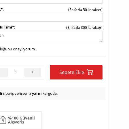
z*
(En fazla 50 karakter)
kı İsmi*
(En fazla 300 karakter)
uluğunu onaylıyorum.
Sepete Ekle
-
+
i
sipariş verirseniz
yarın
kargoda.