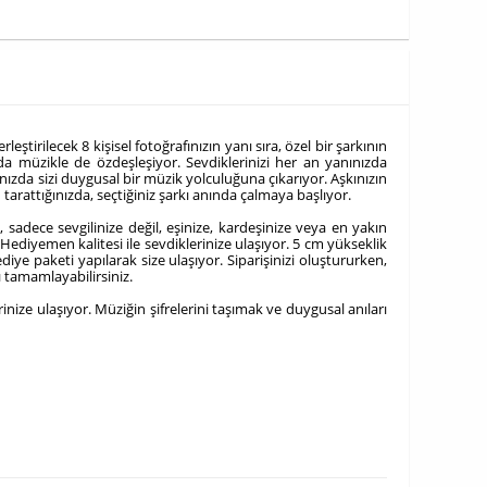
ştirilecek 8 kişisel fotoğrafınızın yanı sıra, özel bir şarkının
nda müzikle de özdeşleşiyor.
Sevdiklerinizi her an yanınızda
nızda sizi duygusal bir müzik yolculuğuna çıkarıyor. Aşkınızın
arattığınızda, seçtiğiniz şarkı anında çalmaya başlıyor.
 sadece sevgilinize değil, eşinize, kardeşinize veya en yakın
ediyemen kalitesi ile sevdiklerinize ulaşıyor.
5 cm yükseklik
ye paketi yapılarak size ulaşıyor. Siparişinizi oluştururken,
ı tamamlayabilirsiniz.
rinize ulaşıyor. Müziğin şifrelerini taşımak ve duygusal anıları