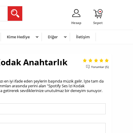
Hesap
Sepet
Kime Hediye
Diğer
İletişim
 Kodak Anahtarlık
Yorumlar (5)
ı en iyi ifade eden şeylerin başında müzik gelir. İşte tam da
ımları arasında yerini alan "Spotify Ses İzi Kodak
raya getirerek sevdiklerinize unutulmaz bir deneyim sunuyor.