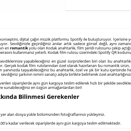
nseptini, dijital çağın müzik platformu Spotify ile buluşturuyor. İçerisine yerle
or. Sevdiğinizle geçirdiğiniz anılar artık sadece görsel değil, aynı zama
nın en
romantik
yolu olan Kodak anahtarlık, film şeridi rulosunu çekip açtığı
erasını kullanmanız yeterli. Kodak film rulosu üzerindeki Spotify QR kodunu t
evdiklerinize yapabileceğiniz en güzel sürprizlerden biri olan bu anahtarlık,
r. Gerçek kodak film rulolarından özel olarak hazırlanan bu romantik ürün, H
nınızda taşıyabileceğiniz bu anahtarlık, özel ve şık bir kutu içerisinde hedi
evdiğiniz şarkının ismini sanatçı adıyla birlikte belirterek özel anahtarlığınız
verilen siparişlerde aynı gün kargoya teslim edilerek hızlı bir şekilde sevdikle
ize sunabileceğiniz en özgün armağanlardan biri!
kkında Bilinmesi Gerekenler
.
 yer alan dosya yükle bölümünden fotoğraflarınızı yükleyiniz.
14.00'a kadar verilecek siparişlerde aynı gün kargoya teslim edilmektedir.