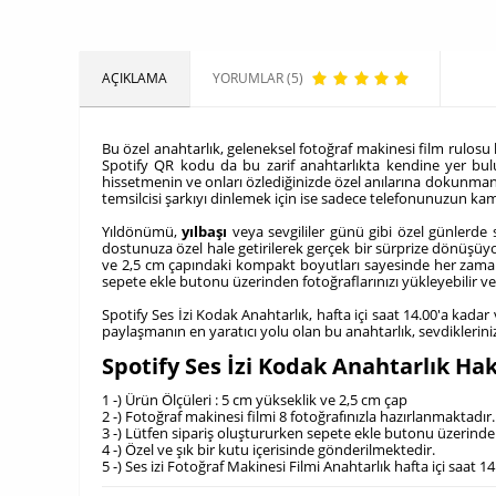
AÇIKLAMA
YORUMLAR (5)
Bu özel anahtarlık, geleneksel fotoğraf makinesi film rulosu ko
Spotify QR kodu da bu zarif anahtarlıkta kendine yer buluy
hissetmenin ve onları özlediğinizde özel anılarına dokunma
temsilcisi şarkıyı dinlemek için ise sadece telefonunuzun kam
Yıldönümü,
yılbaşı
veya sevgililer günü gibi özel günlerde s
dostunuza özel hale getirilerek gerçek bir sürprize dönüşüyo
ve 2,5 cm çapındaki kompakt boyutları sayesinde her zaman ya
sepete ekle butonu üzerinden fotoğraflarınızı yükleyebilir ve s
Spotify Ses İzi Kodak Anahtarlık, hafta içi saat 14.00'a kadar 
paylaşmanın en yaratıcı yolu olan bu anahtarlık, sevdiklerin
Spotify Ses İzi Kodak Anahtarlık Ha
1 -) Ürün Ölçüleri : 5 cm yükseklik ve 2,5 cm çap
2 -) Fotoğraf makinesi filmi 8 fotoğrafınızla hazırlanmaktadır
3 -) Lütfen sipariş oluştururken sepete ekle butonu üzerinde
4 -) Özel ve şık bir kutu içerisinde gönderilmektedir.
5 -) Ses izi Fotoğraf Makinesi Filmi Anahtarlık hafta içi saat 