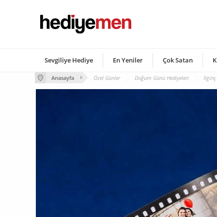
Sevgiliye Hediye
En Yeniler
Çok Satan
K
Anasayfa
Özel Günler
Doğum Günü Hediyeleri
İlgin