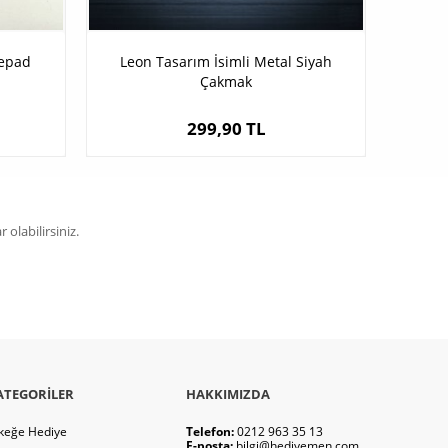
sepad
Leon Tasarım İsimli Metal Siyah
Çakmak
299,90 TL
olabilirsiniz.
ATEGORILER
HAKKIMIZDA
keğe Hediye
Telefon:
0212 963 35 13
E-posta:
bilgi@hediyemen.com