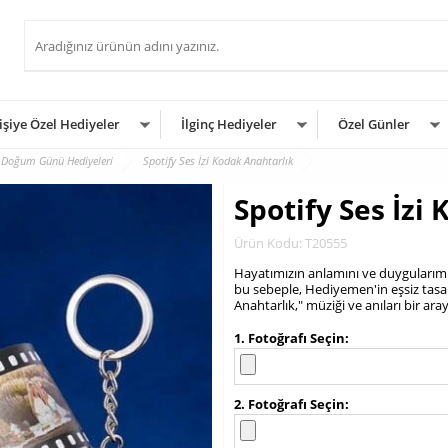
işiye Özel Hediyeler
İlginç Hediyeler
Özel Günler
ç Doğum Günü Hediyeleri
Spotify Ses İzi Kodak Anahtarlık
Spotify Ses İzi
Ürün Kodu: T20555
Hayatımızın anlamını ve duygularımız
bu sebeple, Hediyemen'in eşsiz tasar
Anahtarlık," müziği ve anıları bir a
.
1. Fotoğrafı Seçin
2. Fotoğrafı Seçin