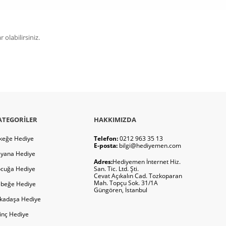
olabilirsiniz.
ATEGORILER
HAKKIMIZDA
keğe Hediye
Telefon:
0212 963 35 13
E-posta:
bilgi@hediyemen.com
yana Hediye
Adres:
Hediyemen İnternet Hiz.
cuğa Hediye
San. Tic. Ltd. Şti.
Cevat Açıkalın Cad. Tozkoparan
Mah. Topçu Sok. 31/1A
beğe Hediye
Güngören, İstanbul
kadaşa Hediye
ginç Hediye