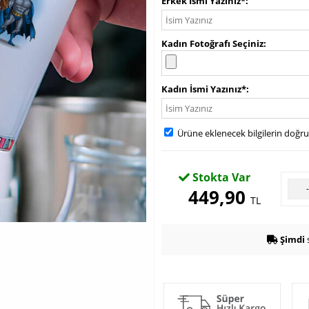
Erkek İsmi Yazınız*
Kadın Fotoğrafı Seçiniz
Kadın İsmi Yazınız*
Ürüne eklenecek bilgilerin doğr
Stokta Var
449,90
TL
Şimdi
s