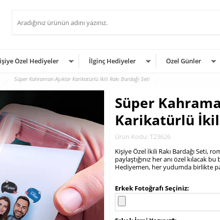
işiye Özel Hediyeler
İlginç Hediyeler
Özel Günler
Süper Kahraman Aşıklar Karikatürlü İkili Rakı Bardağı Seti
Süper Kahrama
Karikatürlü İkil
Ürün Kodu: T23626
Kişiye Özel İkili Rakı Bardağı Seti, 
paylaştığınız her anı özel kılacak bu 
Hediyemen, her yudumda birlikte payl
.
Erkek Fotoğrafı Seçiniz