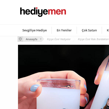
Sevgiliye Hediye
En Yeniler
Çok Satan
K
Anasayfa
Kişiye Özel Hediyeler
Kişiye Özel Rakı Bardakları