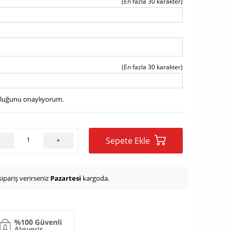
(En fazla 30 karakter)
(En fazla 30 karakter)
uluğunu onaylıyorum.
Sepete Ekle
-
+
ipariş verirseniz
Pazartesi
kargoda.