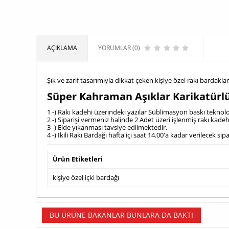
AÇIKLAMA
YORUMLAR (0)
Şık ve zarif tasarımıyla dikkat çeken kişiye özel rakı barda
Süper Kahraman Aşıklar Karikatürlü 
1 -) Rakı kadehi üzerindeki yazılar Süblimasyon baskı teknoloji
2 -) Siparişi vermeniz halinde 2 Adet üzeri işlenmiş rakı kadeh
3 -) Elde yıkanması tavsiye edilmektedir.
4 -) İkili Rakı Bardağı hafta içi saat 14.00'a kadar verilecek s
Ürün Etiketleri
kişiye özel içki bardağı
BU ÜRÜNE BAKANLAR BUNLARA DA BAKTI