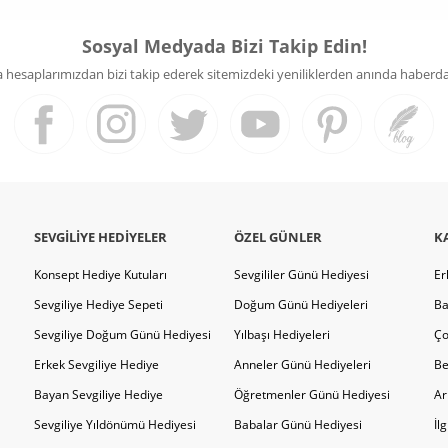
Sosyal Medyada Bizi Takip Edin!
hesaplarımızdan bizi takip ederek sitemizdeki yeniliklerden anında haberdar 
SEVGILIYE HEDIYELER
ÖZEL GÜNLER
K
Konsept Hediye Kutuları
Sevgililer Günü Hediyesi
Er
Sevgiliye Hediye Sepeti
Doğum Günü Hediyeleri
Ba
Sevgiliye Doğum Günü Hediyesi
Yılbaşı Hediyeleri
Ço
Erkek Sevgiliye Hediye
Anneler Günü Hediyeleri
Be
Bayan Sevgiliye Hediye
Öğretmenler Günü Hediyesi
Ar
Sevgiliye Yıldönümü Hediyesi
Babalar Günü Hediyesi
İl