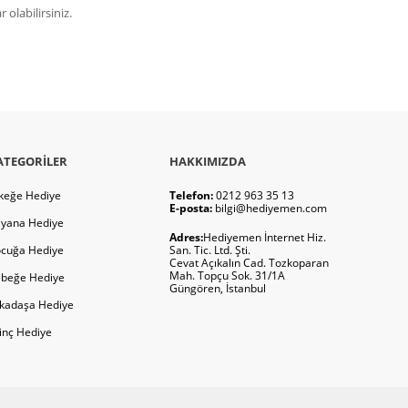
olabilirsiniz.
ATEGORILER
HAKKIMIZDA
keğe Hediye
Telefon:
0212 963 35 13
E-posta:
bilgi@hediyemen.com
yana Hediye
Adres:
Hediyemen İnternet Hiz.
cuğa Hediye
San. Tic. Ltd. Şti.
Cevat Açıkalın Cad. Tozkoparan
Mah. Topçu Sok. 31/1A
beğe Hediye
Güngören, İstanbul
kadaşa Hediye
ginç Hediye