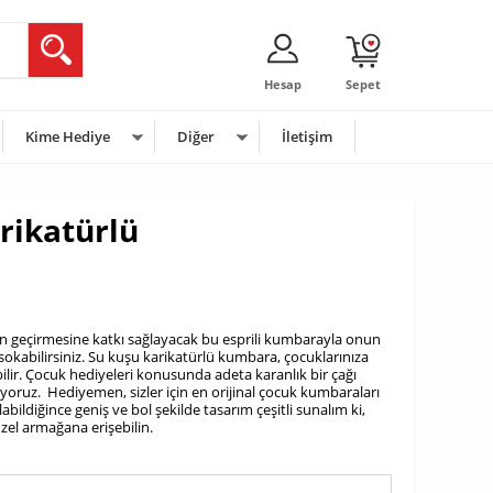
Hesap
Sepet
Kime Hediye
Diğer
İletişim
rikatürlü
n geçirmesine katkı sağlayacak bu esprili kumbarayla onun
sokabilirsiniz. Su kuşu karikatürlü kumbara, çocuklarınıza
bilir. Çocuk hediyeleri konusunda adeta karanlık bir çağı
alıyoruz. Hediyemen, sizler için en orijinal çocuk kumbaraları
abildiğince geniş ve bol şekilde tasarım çeşitli sunalım ki,
üzel armağana erişebilin.