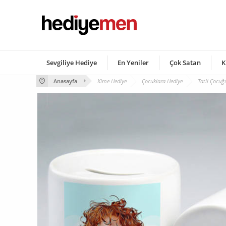
Sevgiliye Hediye
En Yeniler
Çok Satan
K
Anasayfa
Kime Hediye
Çocuklara Hediye
Tatil Çocuğ