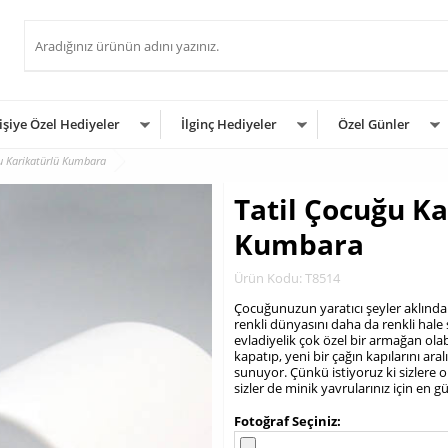
işiye Özel Hediyeler
İlginç Hediyeler
Özel Günler
u Karikatürlü Kumbara
Tatil Çocuğu Ka
Kumbara
Ürün Kodu: T8514
Çocuğunuzun yaratıcı şeyler aklında
renkli dünyasını daha da renkli hale 
evladiyelik çok özel bir armağan ola
kapatıp, yeni bir çağın kapılarını ar
sunuyor. Çünkü istiyoruz ki sizlere ol
sizler de minik yavrularınız için en g
.
Fotoğraf Seçiniz