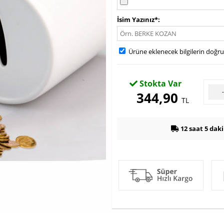
İsim Yazınız*
Ürüne eklenecek bilgilerin doğr
Stokta Var
344,90
TL
12 saat 5 dak