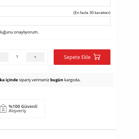
(En fazla 30 karakter)
uluğunu onaylıyorum.
Sepete Ekle
-
+
ika içinde
sipariş verirseniz
bugün
kargoda.