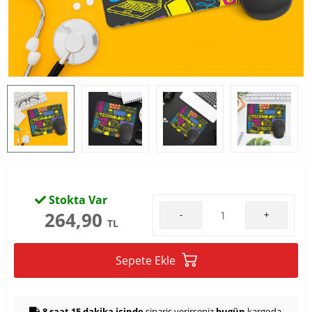
Stokta Var
264,90
-
+
TL
Sepete Ekle
8 saat 15 dakika içinde
sipariş verirseniz
bugün
kargoda.