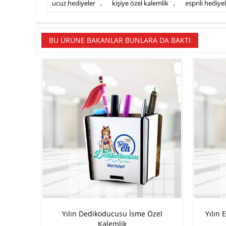
ucuz hediyeler
,
kişiye özel kalemlik
,
esprili hediye
BU ÜRÜNE BAKANLAR BUNLARA DA BAKTI
Yılın Dedikoducusu İsme Özel
Yılın 
Kalemlik