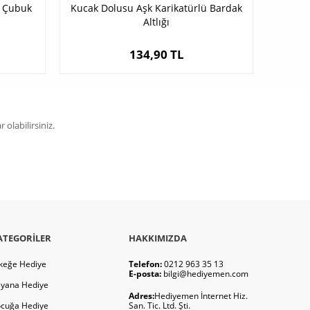
ü Çubuk
Kucak Dolusu Aşk Karikatürlü Bardak
Altlığı
134,90 TL
olabilirsiniz.
ATEGORILER
HAKKIMIZDA
keğe Hediye
Telefon:
0212 963 35 13
E-posta:
bilgi@hediyemen.com
yana Hediye
Adres:
Hediyemen İnternet Hiz.
cuğa Hediye
San. Tic. Ltd. Şti.