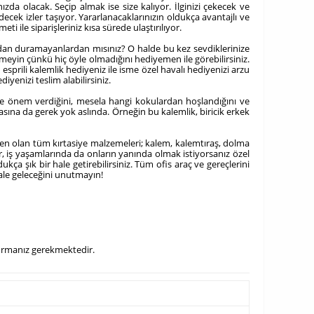
nızda olacak. Seçip almak ise size kalıyor. İlginizi çekecek ve
edecek izler taşıyor. Yararlanacaklarınızın oldukça avantajlı ve
ti ile siparişleriniz kısa sürede ulaştırılıyor.
apmadan duramayanlardan mısınız? O halde bu kez sevdiklerinize
meyin çünkü hiç öyle olmadığını hediyemen ile görebilirsiniz.
prili kalemlik hediyeniz ile isme özel havalı hediyenizi arzu
yenizi teslim alabilirsiniz.
re önem verdiğini, mesela hangi kokulardan hoşlandığını ve
asına da gerek yok aslında. Örneğin bu kalemlik, biricik erkek
den olan tüm kırtasiye malzemeleri; kalem, kalemtıraş, dolma
r, iş yaşamlarında da onların yanında olmak istiyorsanız özel
ukça şık bir hale getirebilirsiniz. Tüm ofis araç ve gereçlerini
hale geleceğini unutmayın!
ldurmanız gerekmektedir.