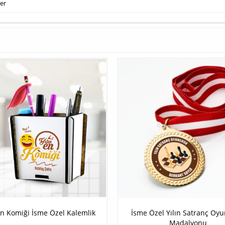
ler
En Komiği İsme Özel Kalemlik
İsme Özel Yılın Satranç Oy
Madalyonu