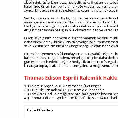
alabilirsiniz üstelik en ucuz hediyelik eşya fiyatları da çaba
kalbinizde önemli bir yeri olan erkeğe yılbaşı hediyesi olarak 
ayrıcalıklı olacağından söz edebiliriz. Kaçırmak istemeyeceğiniz
Sevdiğinize karşı esprili kişiliğinizi, hediye olarak belki d
yapacağınız orijinal espri bu Thomas Edison esprili kalemlik
Hediyemen çok uygun fiyata çok kaliteli ve isme özel havalı 
ettiğiniz her zaman özel gün bile olmaksızın hediye verebilirs
Erkek sevdiğinize hediyenizle sürpriz yapmak ve onu mutlu
daha birçok detayı bilmek, erkek sevdiğinize sürpriz aşamasın
sevdikleriniz için eminiz ki çok beğeneceği ve etkisinden çı
Bir tek hediyemen sayfalarındaysanız rastlayabileceğiniz
Th
kalem, makas, kurşun kalem, cetvel gibi objeler daha derli t
günlerde tercih edebileceğiniz hediyelik ürünlere ofis eşyaları
bir araya toplayacak olan bu ürüne yalnızca mağazamızdan ulaş
Thomas Edison Esprili Kalemlik Hakk
1 -) Kalemlik Ahşap MDF Malzemeden Üretilmiştir.
2 -) Ürün Ölçüleri Kalemlik 10 x 10 cm ölçülerindedir.
3 -) Erkeklere Özel Kalemliği, size özel hale getirebilmemiz 
4 -) Thomas Edison Esprili Kalemlik, hafta içi saat 14.00'a ka
Ürün Etiketleri