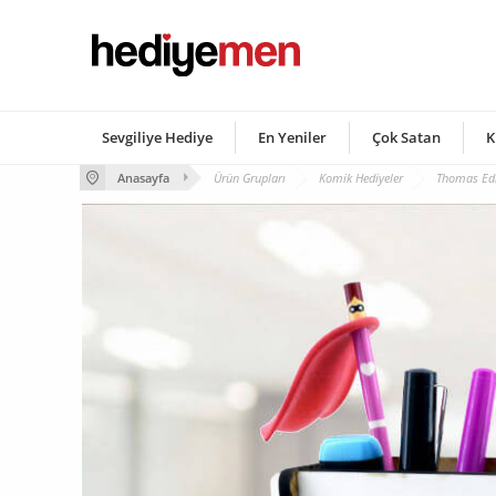
Sevgiliye Hediye
En Yeniler
Çok Satan
K
Anasayfa
Ürün Grupları
Komik Hediyeler
Thomas Edi