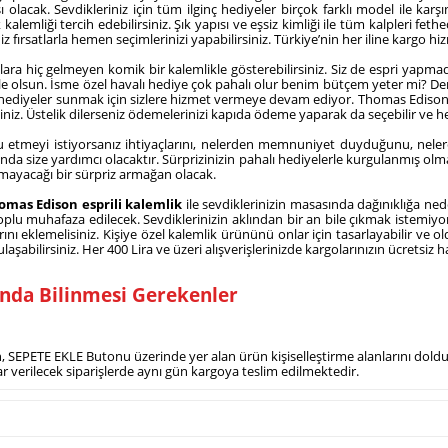
sı olacak. Sevdikleriniz için tüm ilginç hediyeler birçok farklı model ile karşı
kalemliği tercih edebilirsiniz. Şık yapısı ve eşsiz kimliği ile tüm kalpleri feth
 fırsatlarla hemen seçimlerinizi yapabilirsiniz. Türkiye’nin her iline kargo hizme
e akıllara hiç gelmeyen komik bir kalemlikle gösterebilirsiniz. Siz de espri y
 ile olsun. İsme özel havalı hediye çok pahalı olur benim bütçem yeter mi? De
hediyeler sunmak için sizlere hizmet vermeye devam ediyor. Thomas Edison es
iniz. Üstelik dilerseniz ödemelerinizi kapıda ödeme yaparak da seçebilir ve hedi
 etmeyi istiyorsanız ihtiyaçlarını, nelerden memnuniyet duyduğunu, nele
da size yardımcı olacaktır. Sürprizinizin pahalı hediyelerle kurgulanmış olm
kamayacağı bir sürpriz armağan olacak.
omas Edison esprili kalemlik
ile sevdiklerinizin masasında dağınıklığa ne
oplu muhafaza edilecek. Sevdiklerinizin aklından bir an bile çıkmak istemiyo
nı eklemelisiniz. Kişiye özel kalemlik ürününü onlar için tasarlayabilir ve old
abilirsiniz. Her 400 Lira ve üzeri alışverişlerinizde kargolarınızın ücretsiz 
ında Bilinmesi Gerekenler
için, SEPETE EKLE Butonu üzerinde yer alan ürün kişiselleştirme alanlarını do
dar verilecek siparişlerde aynı gün kargoya teslim edilmektedir.