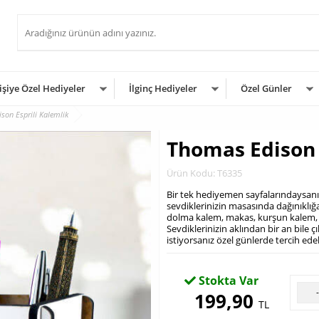
işiye Özel Hediyeler
İlginç Hediyeler
Özel Günler
son Esprili Kalemlik
Thomas Edison 
Ürün Kodu: T6335
Bir tek hediyemen sayfalarındaysanız
sevdiklerinizin masasında dağınıklığ
dolma kalem, makas, kurşun kalem, c
Sevdiklerinizin aklından bir an bile
istiyorsanız özel günlerde tercih edeb
Stokta Var
199,90
TL