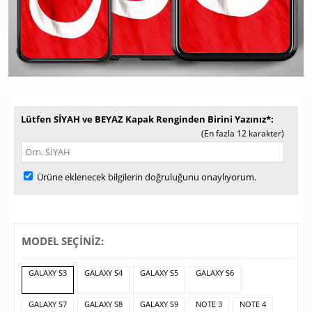
Lütfen SİYAH ve BEYAZ Kapak Renginden Birini Yazınız*
(En fazla 12 karakter)
Ürüne eklenecek bilgilerin doğruluğunu onaylıyorum.
MODEL SEÇİNİZ:
GALAXY S3
GALAXY S4
GALAXY S5
GALAXY S6
GALAXY S7
GALAXY S8
GALAXY S9
NOTE 3
NOTE 4