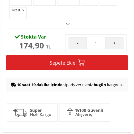
NOTE 5
Stokta Var
174,90
-
+
TL
Sepete Ekle
10 saat 19 dakika içinde
sipariş verirseniz
bugün
kargoda.