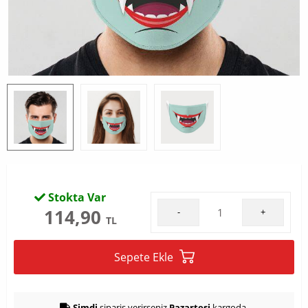
Stokta Var
114,90
-
+
TL
Sepete Ekle
Şimdi
sipariş verirseniz
Pazartesi
kargoda.