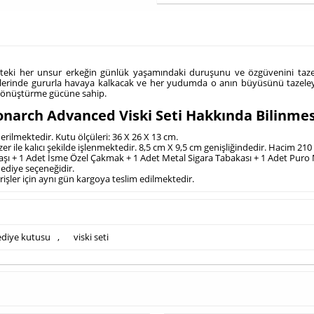
eki her unsur erkeğin günlük yaşamındaki duruşunu ve özgüvenini tazel
erinde gururla havaya kalkacak ve her yudumda o anın büyüsünü tazeleye
 dönüştürme gücüne sahip.
narch Advanced Viski Seti Hakkında Bilinmes
derilmektedir. Kutu ölçüleri: 36 X 26 X 13 cm.
azer ile kalıcı şekilde işlenmektedir. 8,5 cm X 9,5 cm genişliğindedir. Hacim 210 
i Taşı + 1 Adet İsme Özel Çakmak + 1 Adet Metal Sigara Tabakası + 1 Adet Puro
hediye seçeneğidir.
arişler için aynı gün kargoya teslim edilmektedir.
ediye kutusu
,
viski seti