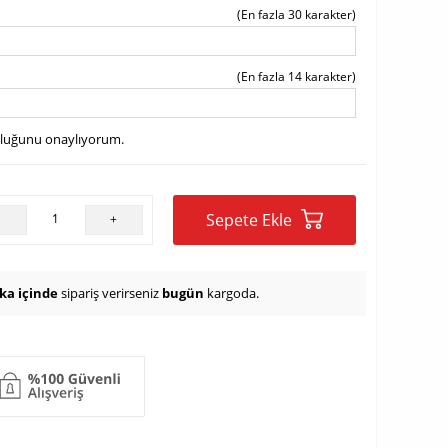
(En fazla 30 karakter)
(En fazla 14 karakter)
uluğunu onaylıyorum.
Sepete Ekle
-
+
ika içinde
sipariş verirseniz
bugün
kargoda.