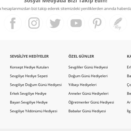
Sosyal Medyada Bizi Takip Edin!
hesaplarımızdan bizi takip ederek sitemizdeki yeniliklerden anında haberdar 
SEVGILIYE HEDIYELER
ÖZEL GÜNLER
K
Konsept Hediye Kutuları
Sevgililer Günü Hediyesi
Er
Sevgiliye Hediye Sepeti
Doğum Günü Hediyeleri
Ba
Sevgiliye Doğum Günü Hediyesi
Yılbaşı Hediyeleri
Ço
Erkek Sevgiliye Hediye
Anneler Günü Hediyeleri
Be
Bayan Sevgiliye Hediye
Öğretmenler Günü Hediyesi
Ar
Sevgiliye Yıldönümü Hediyesi
Babalar Günü Hediyesi
İl