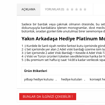
AÇIKLAMA
YORUMLAR (0)
Sadece bir bardak veya çakmak olmanın ötesinde, bu sett
dokunuşuyla bardaklara işlenen monogramlar, dost meclisl
bütünlük, sıradan günleri bile unutulmaz birer seremoniye
Yakın Arkadaşa Hediye Platinum Mo
1 -) Kurdele ile Sarılı siyah renkte fantezi kutu içerisinde gön
2 -) Set içerisinde yer alan 2 Adet viski bardağı üzerine isim l
3 -) Set içerisinde 2 adet Viski Bardağı + Kesede 4 Adet Visk
4 -) Viski ve Türün ürünleri tüketen sevdiklerinize harika bir 
5 -) Bu premium set hafta içi saat 14.00'a kadar verilecek sip
Ürün Etiketleri
yılbaşı hediye kutusu
,
hediye kutuları
,
konsept h
BUNLAR DA İLGINIZI ÇEKEBILIR !