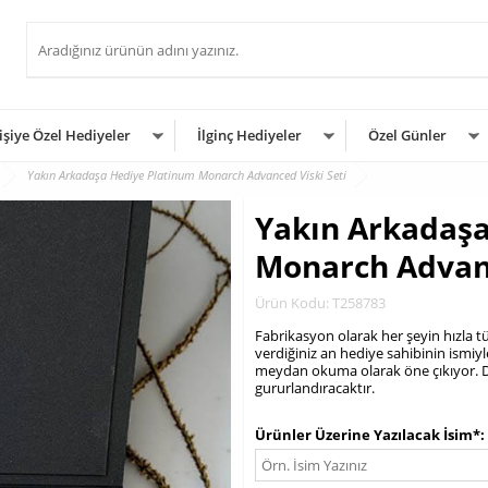
işiye Özel Hediyeler
İlginç Hediyeler
Özel Günler
Yakın Arkadaşa Hediye Platinum Monarch Advanced Viski Seti
Yakın Arkadaşa
Monarch Advanc
Ürün Kodu: T258783
Fabrikasyon olarak her şeyin hızla tü
verdiğiniz an hediye sahibinin ismiyl
meydan okuma olarak öne çıkıyor. D
gururlandıracaktır.
.
Ürünler Üzerine Yazılacak İsim*