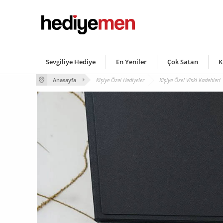
Sevgiliye Hediye
En Yeniler
Çok Satan
K
Anasayfa
Kişiye Özel Hediyeler
Kişiye Özel Viski Kadehleri