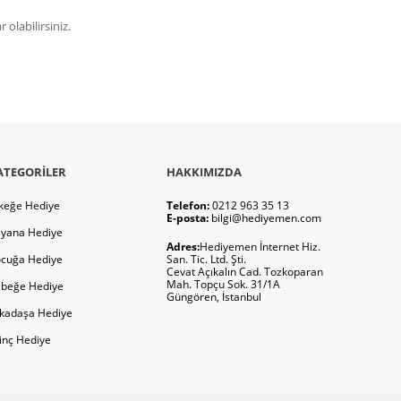
olabilirsiniz.
ATEGORILER
HAKKIMIZDA
keğe Hediye
Telefon:
0212 963 35 13
E-posta:
bilgi@hediyemen.com
yana Hediye
Adres:
Hediyemen İnternet Hiz.
cuğa Hediye
San. Tic. Ltd. Şti.
Cevat Açıkalın Cad. Tozkoparan
Mah. Topçu Sok. 31/1A
beğe Hediye
Güngören, İstanbul
kadaşa Hediye
ginç Hediye