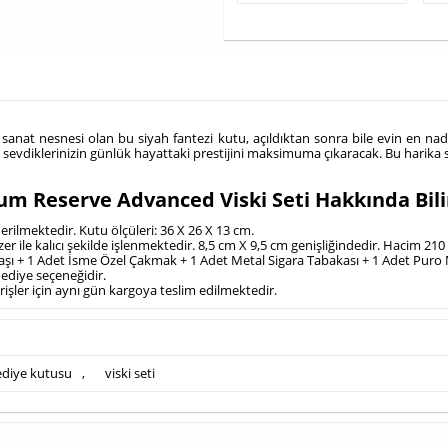
sanat nesnesi olan bu siyah fantezi kutu, açıldıktan sonra bile evin en nad
, sevdiklerinizin günlük hayattaki prestijini maksimuma çıkaracak. Bu harika 
um Reserve Advanced Viski Seti Hakkında Bil
derilmektedir. Kutu ölçüleri: 36 X 26 X 13 cm.
azer ile kalıcı şekilde işlenmektedir. 8,5 cm X 9,5 cm genişliğindedir. Hacim 210 
i Taşı + 1 Adet İsme Özel Çakmak + 1 Adet Metal Sigara Tabakası + 1 Adet Puro
hediye seçeneğidir.
arişler için aynı gün kargoya teslim edilmektedir.
ediye kutusu
,
viski seti