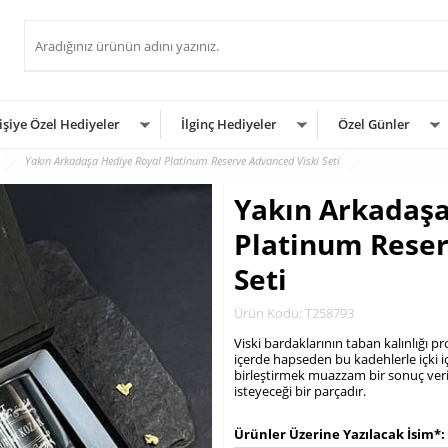
işiye Özel Hediyeler
İlginç Hediyeler
Özel Günler
Yakın Arkadaşa Hediye Royal Platinum Reserve Advanced Viski Seti
Yakın Arkadaşa
Platinum Reser
Seti
Ürün Kodu: T258793
Viski bardaklarının taban kalınlığı 
içerde hapseden bu kadehlerle içki 
birleştirmek muazzam bir sonuç veri
isteyeceği bir parçadır.
.
Ürünler Üzerine Yazılacak İsim*