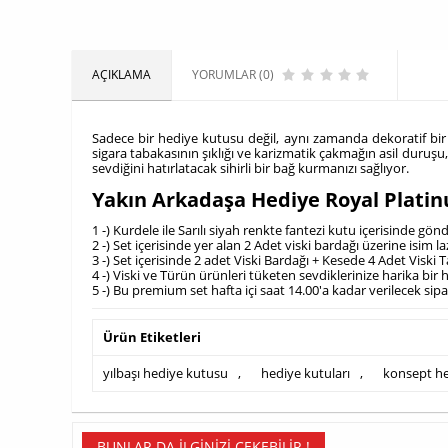
AÇIKLAMA
YORUMLAR (0)
Sadece bir hediye kutusu değil, aynı zamanda dekoratif bir 
sigara tabakasının şıklığı ve karizmatik çakmağın asil duruşu
sevdiğini hatırlatacak sihirli bir bağ kurmanızı sağlıyor.
Yakın Arkadaşa Hediye Royal Platin
1 -) Kurdele ile Sarılı siyah renkte fantezi kutu içerisinde gön
2 -) Set içerisinde yer alan 2 Adet viski bardağı üzerine isim l
3 -) Set içerisinde 2 adet Viski Bardağı + Kesede 4 Adet Visk
4 -) Viski ve Türün ürünleri tüketen sevdiklerinize harika bir 
5 -) Bu premium set hafta içi saat 14.00'a kadar verilecek sip
Ürün Etiketleri
yılbaşı hediye kutusu
,
hediye kutuları
,
konsept h
BUNLAR DA İLGINIZI ÇEKEBILIR !