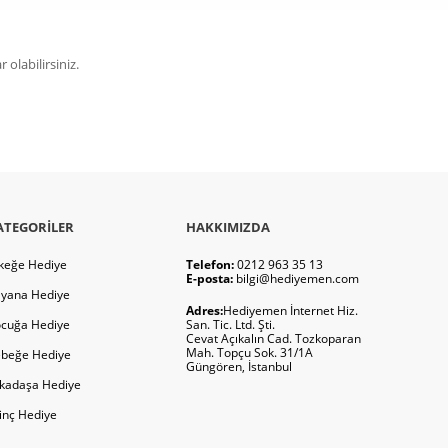
olabilirsiniz.
ATEGORILER
HAKKIMIZDA
keğe Hediye
Telefon:
0212 963 35 13
E-posta:
bilgi@hediyemen.com
yana Hediye
Adres:
Hediyemen İnternet Hiz.
cuğa Hediye
San. Tic. Ltd. Şti.
Cevat Açıkalın Cad. Tozkoparan
Mah. Topçu Sok. 31/1A
beğe Hediye
Güngören, İstanbul
kadaşa Hediye
ginç Hediye