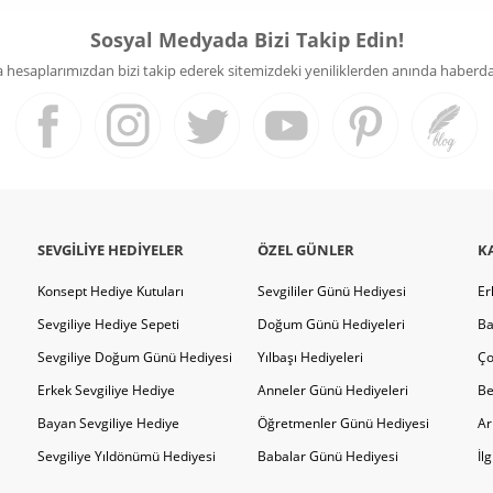
Sosyal Medyada Bizi Takip Edin!
hesaplarımızdan bizi takip ederek sitemizdeki yeniliklerden anında haberdar 
SEVGILIYE HEDIYELER
ÖZEL GÜNLER
K
Konsept Hediye Kutuları
Sevgililer Günü Hediyesi
Er
Sevgiliye Hediye Sepeti
Doğum Günü Hediyeleri
Ba
Sevgiliye Doğum Günü Hediyesi
Yılbaşı Hediyeleri
Ço
Erkek Sevgiliye Hediye
Anneler Günü Hediyeleri
Be
Bayan Sevgiliye Hediye
Öğretmenler Günü Hediyesi
Ar
Sevgiliye Yıldönümü Hediyesi
Babalar Günü Hediyesi
İl