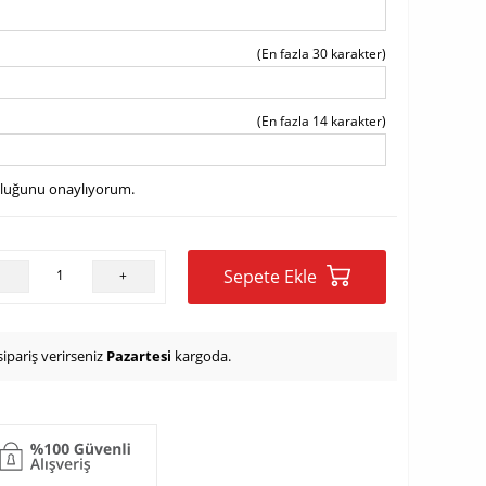
(En fazla 30 karakter)
(En fazla 14 karakter)
uluğunu onaylıyorum.
Sepete Ekle
-
+
ipariş verirseniz
Pazartesi
kargoda.