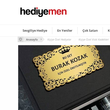
Sevgiliye Hediye
En Yeniler
Çok Satan
K
Anasayfa
Kişiye Özel Hediyeler
Kişiye Özel Viski Kadehleri