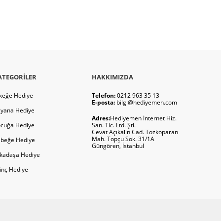
ATEGORILER
HAKKIMIZDA
keğe Hediye
Telefon:
0212 963 35 13
E-posta:
bilgi@hediyemen.com
yana Hediye
Adres:
Hediyemen İnternet Hiz.
cuğa Hediye
San. Tic. Ltd. Şti.
Cevat Açıkalın Cad. Tozkoparan
Mah. Topçu Sok. 31/1A
beğe Hediye
Güngören, İstanbul
kadaşa Hediye
ginç Hediye