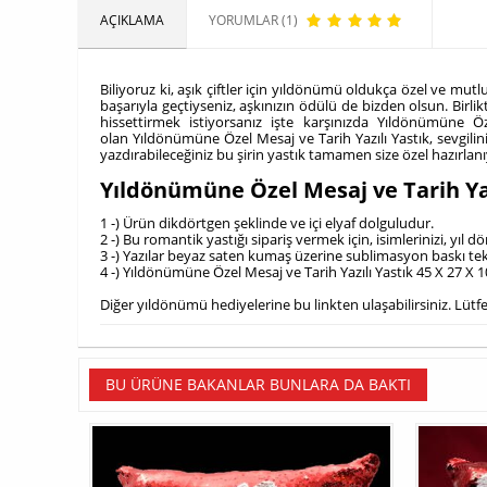
AÇIKLAMA
YORUMLAR (1)
Biliyoruz ki, aşık çiftler için yıldönümü oldukça özel ve mutlu
başarıyla geçtiyseniz, aşkınızın ödülü de bizden olsun. Birlik
hissettirmek istiyorsanız işte karşınızda Yıldönümüne Öz
olan Yıldönümüne Özel Mesaj ve Tarih Yazılı Yastık, sevgiliniz
yazdırabileceğiniz bu şirin yastık tamamen size özel hazırlanı
Yıldönümüne Özel Mesaj ve Tarih Ya
1 -) Ürün dikdörtgen şeklinde ve içi elyaf dolguludur.
2 -) Bu romantik yastığı sipariş vermek için, isimlerinizi, yıl 
3 -) Yazılar beyaz saten kumaş üzerine sublimasyon baskı tekni
4 -) Yıldönümüne Özel Mesaj ve Tarih Yazılı Yastık 45 X 27 X 1
Diğer yıldönümü hediyelerine bu linkten ulaşabilirsiniz. Lütfe
BU ÜRÜNE BAKANLAR BUNLARA DA BAKTI