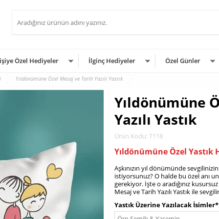
işiye Özel Hediyeler
İlginç Hediyeler
Özel Günler
i
Yıldönümüne Özel Mesaj ve Tarih Yazılı Yastık
Yıldönümüne Öz
Yazılı Yastık
Ürün Kodu: T118
Yıldönümüne Özel Yastık H
Aşkınızın yıl dönümünde sevgilinizin
istiyorsunuz? O halde bu özel anı un
gerekiyor. İşte o aradığınız kusursu
Mesaj ve Tarih Yazılı Yastık ile sevgil
Yastık Üzerine Yazılacak İsimler*