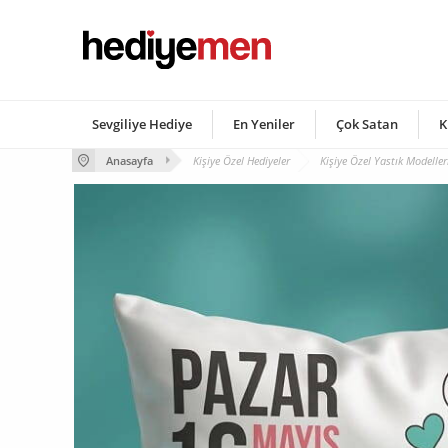
Sevgiliye Hediye
En Yeniler
Çok Satan
K
Anasayfa
Kişiye Özel Hediyeler
Kişiye Özel Yastık Modeller