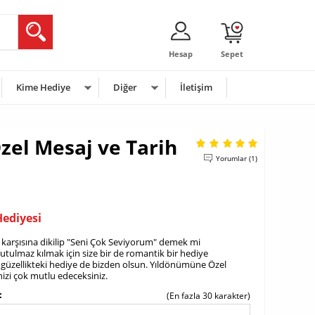
Hesap
Sepet
Kime Hediye
Diğer
İletişim
el Mesaj ve Tarih
Yorumlar (1)
ediyesi
 karşısına dikilip "Seni Çok Seviyorum" demek mi
utulmaz kılmak için size bir de romantik bir hediye
z güzellikteki hediye de bizden olsun. Yıldönümüne Özel
inizi çok mutlu edeceksiniz.
(En fazla 30 karakter)