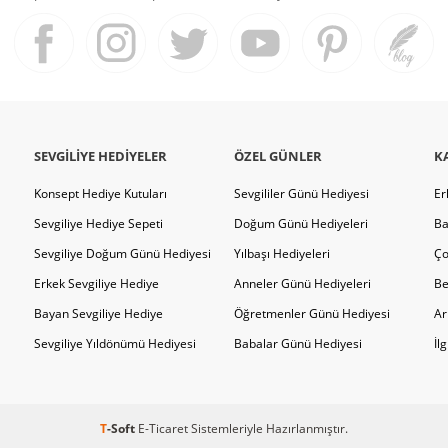
SEVGILIYE HEDIYELER
ÖZEL GÜNLER
K
Konsept Hediye Kutuları
Sevgililer Günü Hediyesi
Er
Sevgiliye Hediye Sepeti
Doğum Günü Hediyeleri
Ba
Sevgiliye Doğum Günü Hediyesi
Yılbaşı Hediyeleri
Ço
Erkek Sevgiliye Hediye
Anneler Günü Hediyeleri
Be
Bayan Sevgiliye Hediye
Öğretmenler Günü Hediyesi
Ar
Sevgiliye Yıldönümü Hediyesi
Babalar Günü Hediyesi
İl
T
-Soft
E-Ticaret
Sistemleriyle Hazırlanmıştır.