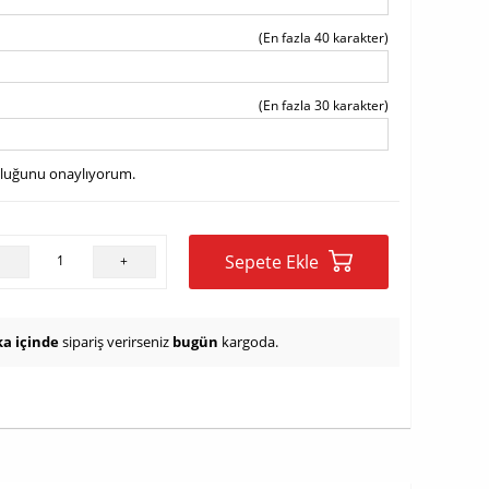
(En fazla 40 karakter)
(En fazla 30 karakter)
uluğunu onaylıyorum.
Sepete Ekle
-
+
ka içinde
sipariş verirseniz
bugün
kargoda.