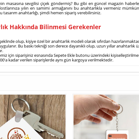
in masasına sevgilisi çiçek göndermiş? Bu gibi en güncel magazin haberleri
dostlarınıza yılın en samimi armağanını bu anahtarlıkla vermeniz mümkün
u tasarım anahtarlığı, şimdi hemen sipariş verebilirsiniz.
lık Hakkında Bilinmesi Gerekenler
şeklinde olup, kişiye özel bir anahtarlık modeli olarak sıfırdan hazırlanmaktad
 uygulanır. Bu baskı tekniği son derece dayanıklı olup, uzun yıllar anahtarlık 
r.
emiz için siparişiniz esnasında Sepete Ekle butonu üzerindeki kişiselleştirilm
.00'a kadar verilen siparişlerde aynı gün kargoya verilmektedir.