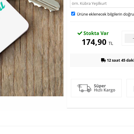
Ürüne eklenecek bilgilerin doğr
Stokta Var
174,90
TL
12 saat 45 dak