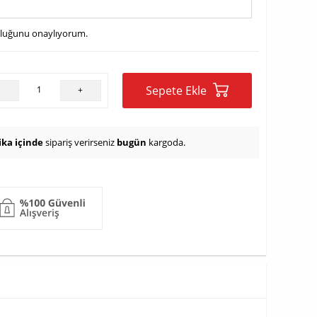
uluğunu onaylıyorum.
Sepete Ekle
-
+
ika içinde
sipariş verirseniz
bugün
kargoda.