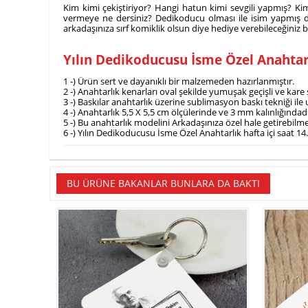
Kim kimi çekiştiriyor? Hangi hatun kimi sevgili yapmış? Kim
vermeye ne dersiniz? Dedikoducu olması ile isim yapmış 
arkadaşınıza sırf komiklik olsun diye hediye verebileceğiniz b
Yılın Dedikoducusu İsme Özel Anahtar
1 -) Ürün sert ve dayanıklı bir malzemeden hazırlanmıştır.
2 -) Anahtarlık kenarları oval şekilde yumuşak geçişli ve kare 
3 -) Baskılar anahtarlık üzerine sublimasyon baskı tekniği ile
4 -) Anahtarlık 5,5 X 5,5 cm ölçülerinde ve 3 mm kalınlığındadı
5 -) Bu anahtarlık modelini Arkadaşınıza özel hale getirebilm
6 -) Yılın Dedikoducusu İsme Özel Anahtarlık hafta içi saat 14
BU ÜRÜNE BAKANLAR BUNLARA DA BAKTI