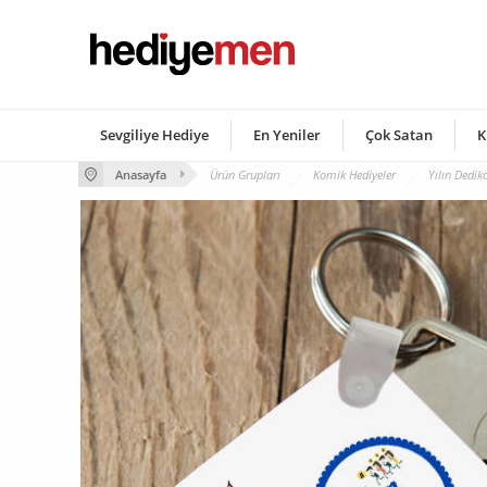
Sevgiliye Hediye
En Yeniler
Çok Satan
K
Anasayfa
Ürün Grupları
Komik Hediyeler
Yılın Dedi