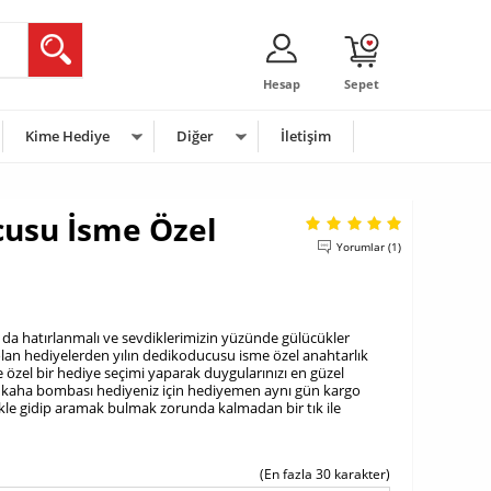
Hesap
Sepet
Kime Hediye
Diğer
İletişim
cusu İsme Özel
Yorumlar (1)
 da hatırlanmalı ve sevdiklerimizin yüzünde gülücükler
olan hediyelerden yılın dedikoducusu isme özel anahtarlık
ye özel bir hediye seçimi yaparak duygularınızı en güzel
ahkaha bombası hediyeniz için hediyemen aynı gün kargo
ikle gidip aramak bulmak zorunda kalmadan bir tık ile
(En fazla 30 karakter)