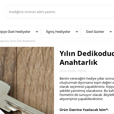
işiye Özel Hediyeler
İlginç Hediyeler
Özel Günler
koducusu İsme Özel Anahtarlık
Yılın Dedikodu
Anahtarlık
Ürün Kodu: T6932
Benim vereceğim hediye yıllar sonra
oluşturmalı diyorsanız espri değeri 
olarak seçiminizi yapabilirsiniz. Kişi
şekilde yansıtmış olacaksınız. Bu k
hizmetini de sunuyor olacak. Böylel
alışverişinizi yapabileceksiniz.
.
Ürün Üzerine Yazılacak İsim*