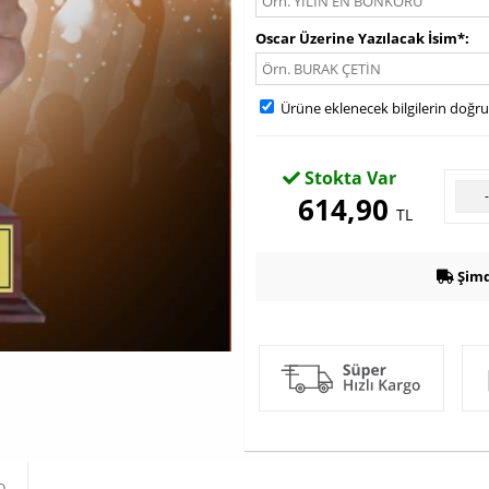
Oscar Üzerine Yazılacak İsim*
Ürüne eklenecek bilgilerin doğr
Stokta Var
614,90
TL
Şimd
O