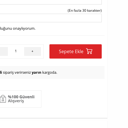
(En fazla 30 karakter)
uluğunu onaylıyorum.
Sepete Ekle
-
+
i
sipariş verirseniz
yarın
kargoda.