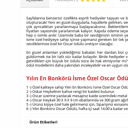
​Sayfalarına benzersiz özellikte esprili hediyeler taşıyan
oluşturacak! Yeni en güzel duygularla, hayallerle gelirken, se
çok ayrıcalıktan yararlanmaya başlayacaksınız. Beklentileri
fiyatları sayesinde yararlanmak kalıyor. Kapıda ödeme seçene
hep o isimle anılır. Üzerinde baba bir sevdiğinizin isminin y
isme özel hediyeye sahip içinse yapmanız gereken bir tek 
sevdiklerinize özel bir Oscar ödülü üretiyor olacağız.
En güzel anlamları yüklediğimiz babalar; her dardan bizi ç
güldürmek ise bir tatlı söz kadar kolaydır. Birde hediyeler v
getirdikleri için büyük bir ödülü sizce de hak etmiyorlar mı
ödül modellerini daha yakından inceleyebilir ve en uygun ola
Yılın En Bonkörü İsme Özel Oscar Öd
1 -) Özel kaliteye sahip Yılın En Bonkörü İsme Özel Oscar Ödül
2 -) Oskar Heykelinin kahve rengi bir kaidesi bulunur.
3 -) Oscar üzerine yazılacak mesajınız kaide üzerindeki metal p
4 -) Oscar Heykeli 30 X 9 X 9 cm ebatlarında ve 300 gram ağır
5 -) Ürünü kişiye özel hale getirmeniz için, Siparişiniz esnası
6 -) Yılın Bonkörü Oscar Ödülü, hafta içi saat 14.00'a kadar
Ürün Etiketleri