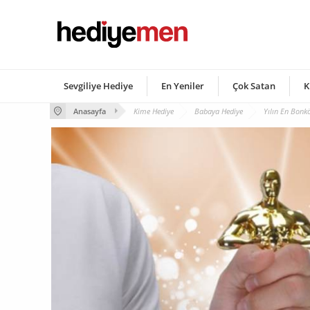
Sevgiliye Hediye
En Yeniler
Çok Satan
K
Anasayfa
Kime Hediye
Babaya Hediye
Yılın En Bonk