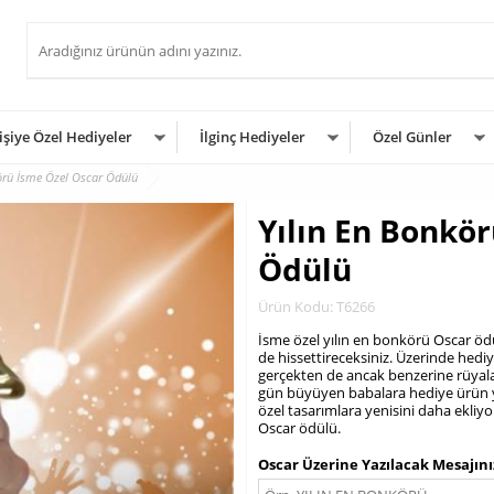
işiye Özel Hediyeler
İlginç Hediyeler
Özel Günler
örü İsme Özel Oscar Ödülü
Yılın En Bonkö
Ödülü
Ürün Kodu: T6266
İsme özel yılın en bonkörü Oscar ödü
de hissettireceksiniz. Üzerinde hedi
gerçekten de ancak benzerine rüyalar
gün büyüyen babalara hediye ürün ye
özel tasarımlara yenisini daha ekliyo
Oscar ödülü.
.
Oscar Üzerine Yazılacak Mesajını