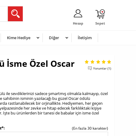
Hesap
Sepet
Kime Hediye
Diğer
İletişim
rü İsme Özel Oscar
Yorumlar (1)
lü ile sevdiklerinizi sadece şımartmış olmakla kalmayıp, özel
ye sahibinin isminin yazılacağı bu güzel Oscar ödülü
da rastlanabilecek bir orjinallikte. Hediyemen, her geçen
lpazesinde her zevke ve hitap edecek farklılıktaki kişiye
r. İşte bu ürünlerden bir tanesi de babalar için isme özel
z*
(En fazla 30 karakter)