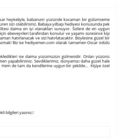
u Oskar heykeliyle, babanızın yüzünde kocaman bir gülümseme
düren sizi olabilirsiniz. Babaya yılbaşı hediyesi konusunda pek
alitesi daima en iyi olanakları sunuyor. Sizlere de en uygun
 için ebeveynleri tarafından konulur ve yaşamı süresince kişi
aman hatırlanacak ve sizi hatırlatacaktır. Böylesine güzel bir
a yazmak! Biz ise hediyemen.com olarak tamamen Oscar ödülü
 bekledikleri ise daima yüzümüzün gülmesidir. Onları yüzünü
emen yapabilirsiniz.
Sevdiklerimiz, dünyamızı daha güzel hale
dık. Hem de tam da kendilerine uygun bir şekilde… Kişiye özel
 bilgileri yazınız.!