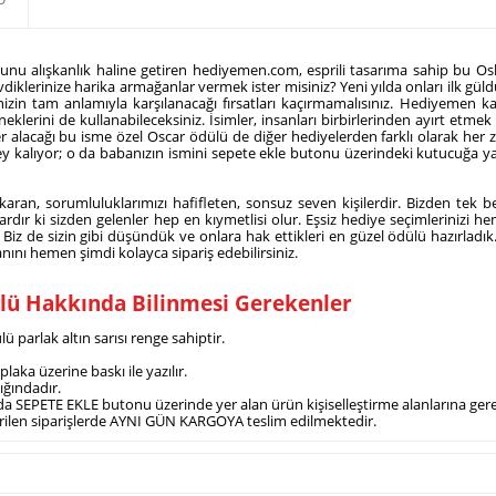
 ve bunu alışkanlık haline getiren hediyemen.com, esprili tasarıma sahip b
vdiklerinize harika armağanlar vermek ister misiniz? Yeni yılda onları ilk gül
nizin tam anlamıyla karşılanacağı fırsatları kaçırmamalısınız. Hediyemen k
klerini de kullanabileceksiniz. İsimler, insanları birbirlerinden ayırt etmek
er alacağı bu isme özel Oscar ödülü de diğer hediyelerden farklı olarak her z
şey kalıyor; o da babanızın ismini sepete ekle butonu üzerindeki kutucuğ
ıkaran, sorumluluklarımızı hafifleten, sonsuz seven kişilerdir. Bizden tek
ardır ki sizden gelenler hep en kıymetlisi olur. Eşsiz hediye seçimlerinizi h
? Biz de sizin gibi düşündük ve onlara hak ettikleri en güzel ödülü hazırla
nını hemen şimdi kolayca sipariş edebilirsiniz.
ülü Hakkında Bilinmesi Gerekenler
ü parlak altın sarısı renge sahiptir.
laka üzerine baskı ile yazılır.
lığındadır.
nda SEPETE EKLE butonu üzerinde yer alan ürün kişiselleştirme alanlarına gerekli
 verilen siparişlerde AYNI GÜN KARGOYA teslim edilmektedir.