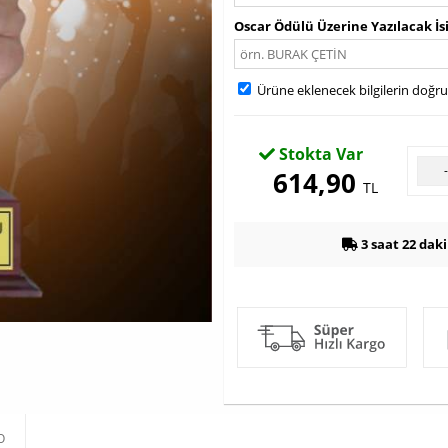
Oscar Ödülü Üzerine Yazılacak İ
Ürüne eklenecek bilgilerin doğr
Stokta Var
614,90
TL
3 saat 22 dak
O