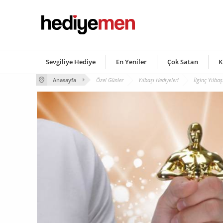
Sevgiliye Hediye
En Yeniler
Çok Satan
K
Anasayfa
Özel Günler
Yılbaşı Hediyeleri
İlginç Yılbaş