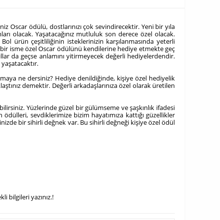
iz Oscar ödülü, dostlarınızı çok sevindirecektir. Yeni bir yıla
mları olacak. Yaşatacağınız mutluluk son derece özel olacak.
ol ürün çeşitliliğinin isteklerinizin karşılanmasında yeterli
 bir isme özel Oscar ödülünü kendilerine hediye etmekte geç
ıllar da geçse anlamını yitirmeyecek değerli hediyelerdendir.
 yaşatacaktır.
tmaya ne dersiniz? Hediye denildiğinde, kişiye özel hediyelik
aştınız demektir. Değerli arkadaşlarınıza özel olarak üretilen
ilirsiniz. Yüzlerinde güzel bir gülümseme ve şaşkınlık ifadesi
n ödülleri, sevdiklerimize bizim hayatımıza kattığı güzellikler
e bir sihirli değnek var. Bu sihirli değneği kişiye özel ödül
 bilgileri yazınız.!