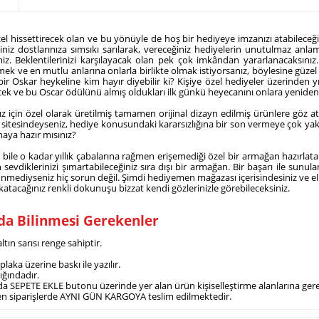
 özel hissettirecek olan ve bu yönüyle de hoş bir hediyeye imzanızı atabileceğin
niz dostlarınıza sımsıkı sarılarak, vereceğiniz hediyelerin unutulmaz anla
z. Beklentilerinizi karşılayacak olan pek çok imkândan yararlanacaksınız. B
k ve en mutlu anlarına onlarla birlikte olmak istiyorsanız, böylesine güzel
bir Oskar heykeline kim hayır diyebilir ki? Kişiye özel hediyeler üzerinden y
decek ve bu Oscar ödülünü almış oldukları ilk günkü heyecanını onlara yeniden
ız için özel olarak üretilmiş tamamen orijinal dizayn edilmiş ürünlere göz a
men sitesindeyseniz, hediye konusundaki kararsızlığına bir son vermeye çok yakl
maya hazır mısınız?
bile o kadar yıllık çabalarına rağmen erişemediği özel bir armağan hazırlatab
sevdiklerinizi şımartabileceğiniz sıra dışı bir armağan. Bir başarı ile sunula
yseniz hiç sorun değil. Şimdi hediyemen mağazası içerisindesiniz ve elinizd
 katacağınız renkli dokunuşu bizzat kendi gözlerinizle görebileceksiniz.
nda Bilinmesi Gerekenler
ltın sarısı renge sahiptir.
laka üzerine baskı ile yazılır.
lığındadır.
nda SEPETE EKLE butonu üzerinde yer alan ürün kişiselleştirme alanlarına gerekli
rilen siparişlerde AYNI GÜN KARGOYA teslim edilmektedir.