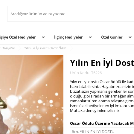
işiye Özel Hediyeler
İlginç Hediyeler
Özel Günler
ı Hediyeleri
Yılın En İyi Dostu Oscar Ödülü
Yılın En İyi Do
Ürün Kodu: T6226
Yılın en iyi dostu Oscar ödülü ile k
hazırlatabilirsiniz. Hayatınızda sizin 
bizzat sizin yapmanız gerekenler so
olduğu gibi sıradan bir armağan alma
zamanlar süren arama telaşına girme
isme özel hediyeler en iyi imkanı sun
Mutlaka deneyimlemelisiniz.
.
Oscar Ödülü Üzerine Yazılacak M