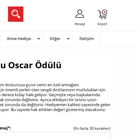
Hesap
Sepet
Kime Hediye
Diğer
İletişim
stu Oscar Ödülü
adim dostunuza gurur verici en özel armağanı
için önemli yerleri olan sevgili dostlarınızın mutlulukları için
n derece kolay hale geliyor. Geçmişte veya başkalarında
k zorunda değilsiniz. Ayrıca etkileyici bir ürünü uzun
k zorunda da değilsiniz. Hediyemen kalitesi sayesinde gelen
uyor. Bu sayede hak ettikleri değeri göstermiş olacaksınız.
esaj*
(En fazla 30 karakter)