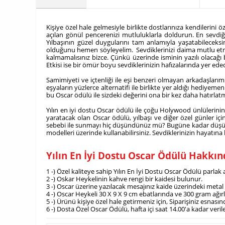
​Kişiye özel hale gelmesiyle birlikte dostlarınıza kendilerini
açılan gönül pencerenizi mutluluklarla doldurun. En sevdiği
Yılbaşının güzel duygularını tam anlamıyla yaşatabileceksini
olduğunu hemen söyleyelim. Sevdiklerinizi daima mutlu etme
kalmamalısınız bizce. Çünkü üzerinde isminin yazılı olacağı 
Etkisi ise bir ömür boyu sevdiklerinizin hafızalarında yer e
Samimiyeti ve içtenliği ile eşi benzeri olmayan arkadaşlarım
eşyaların yüzlerce alternatifi ile birlikte yer aldığı hediye
bu Oscar ödülü ile sizdeki değerini ona bir kez daha hatırlat
Yılın en iyi dostu Oscar ödülü ile çoğu Holywood ünlülerinin 
yaratacak olan Oscar ödülü, yılbaşı ve diğer özel günler için 
sebebi ile sunmayı hiç düşündünüz mü? Bugüne kadar düşünmedi
modelleri üzerinde kullanabilirsiniz. Sevdiklerinizin hayatına
Yılın En İyi Dostu Oscar Ödülü Hakkı
1 -) Özel kaliteye sahip Yılın En İyi Dostu Oscar Ödülü parlak a
2 -) Oskar Heykelinin kahve rengi bir kaidesi bulunur.
3 -) Oscar üzerine yazılacak mesajınız kaide üzerindeki metal p
4 -) Oscar Heykeli 30 X 9 X 9 cm ebatlarında ve 300 gram ağır
5 -) Ürünü kişiye özel hale getirmeniz için, Siparişiniz esnası
6 -) Dosta Özel Oscar Ödülü, hafta içi saat 14.00'a kadar ve