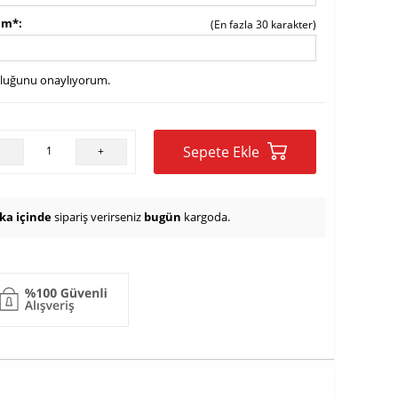
sim*
(En fazla 30 karakter)
uluğunu onaylıyorum.
Sepete Ekle
-
+
ika içinde
sipariş verirseniz
bugün
kargoda.