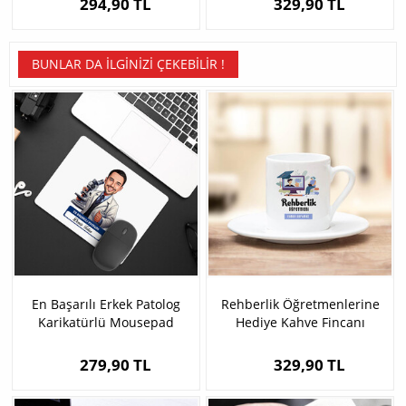
294,90 TL
329,90 TL
BUNLAR DA İLGINIZI ÇEKEBILIR !
En Başarılı Erkek Patolog
Rehberlik Öğretmenlerine
Karikatürlü Mousepad
Hediye Kahve Fincanı
279,90 TL
329,90 TL