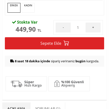
ERKEK
KADIN
Stokta Var
449,90
-
+
TL
Sepete Ekle
8 saat 18 dakika içinde
sipariş verirseniz
bugün
kargoda.
AÇIKLAMA
YORUMLAR (1)