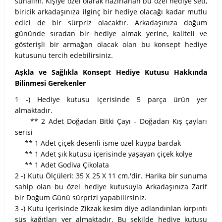
sunalım. Kişiye özel olarak hazırlanan bu özel hediye seti,
biricik arkadaşınıza ilginç bir hediye olacağı kadar mutlu
edici de bir sürpriz olacaktır. Arkadaşınıza doğum
gününde sıradan bir hediye almak yerine, kaliteli ve
gösterişli bir armağan olacak olan bu konsept hediye
kutusunu tercih edebilirsiniz.
Aşkla ve Sağlıkla Konsept Hediye Kutusu Hakkında
Bilinmesi Gerekenler
1 -) Hediye kutusu içerisinde 5 parça ürün yer
almaktadır.
** 2 Adet Doğadan Bitki Çayı - Doğadan Kış çayları
serisi
** 1 Adet çiçek desenli isme özel kuypa bardak
** 1 Adet şık kutusu içerisinde yaşayan çiçek kolye
** 1 Adet Godiva Çikolata
2 -) Kutu Ölçüleri: 35 X 25 X 11 cm.'dir. Harika bir sunuma
sahip olan bu özel hediye kutusuyla Arkadaşınıza Zarif
bir Doğum Günü sürprizi yapabilirsiniz.
3 -) Kutu içerisinde Zikzak kesim diye adlandırılan kırpıntı
süs kağıtları yer almaktadır. Bu şekilde hediye kutusu