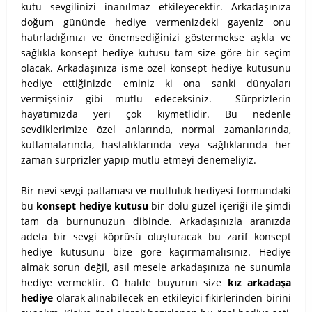
kutu sevgilinizi inanılmaz etkileyecektir. Arkadaşınıza
doğum gününde hediye vermenizdeki gayeniz onu
hatırladığınızı ve önemsediğinizi göstermekse aşkla ve
sağlıkla konsept hediye kutusu tam size göre bir seçim
olacak. Arkadaşınıza isme özel konsept hediye kutusunu
hediye ettiğinizde eminiz ki ona sanki dünyaları
vermişsiniz gibi mutlu edeceksiniz. Sürprizlerin
hayatımızda yeri çok kıymetlidir. Bu nedenle
sevdiklerimize özel anlarında, normal zamanlarında,
kutlamalarında, hastalıklarında veya sağlıklarında her
zaman sürprizler yapıp mutlu etmeyi denemeliyiz.
Bir nevi sevgi patlaması ve mutluluk hediyesi formundaki
bu
konsept hediye kutusu
bir dolu güzel içeriği ile şimdi
tam da burnunuzun dibinde. Arkadaşınızla aranızda
adeta bir sevgi köprüsü oluşturacak bu zarif konsept
hediye kutusunu bize göre kaçırmamalısınız. Hediye
almak sorun değil, asıl mesele arkadaşınıza ne sunumla
hediye vermektir. O halde buyurun size
kız arkadaşa
hediye
olarak alınabilecek en etkileyici fikirlerinden birini