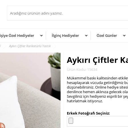
işiye Özel Hediyeler
İlginç Hediyeler
Özel Günler
i
Aykırı Çiftler Karikatürlü Yastık
Aykırı Çiftler K
Ürün Kodu: 15634
Mükemmel baskı kalitesinden etkile
hesaplayarak vücuda getirdiğimiz bu y
düşünebilirsiniz. Online hediye sites
denilince hemen aklınıza gelecek ola
Sevgiliniz için hediyeniz esprili bir 
hatırlatmak istiyoruz.
.
Erkek Fotoğrafı Seçiniz