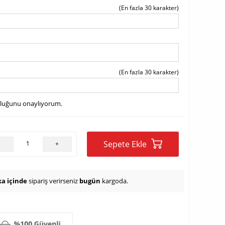
(En fazla 30 karakter)
(En fazla 30 karakter)
uluğunu onaylıyorum.
Sepete Ekle
-
+
ka içinde
sipariş verirseniz
bugün
kargoda.