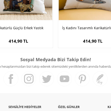
ikatürlü Güçlü Erkek Yastık
İş Kadını Tasarımlı Karikatürl
414,90 TL
414,90 TL
Sosyal Medyada Bizi Takip Edin!
hesaplarımızdan bizi takip ederek sitemizdeki yeniliklerden anında haberdar 
SEVGILIYE HEDIYELER
ÖZEL GÜNLER
K