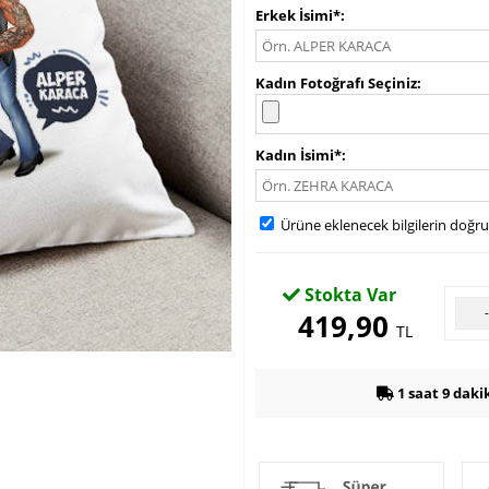
Erkek İsimi*
Kadın Fotoğrafı Seçiniz
Kadın İsimi*
Ürüne eklenecek bilgilerin doğr
Stokta Var
419,90
TL
1 saat 9 daki