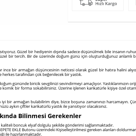
yansıtıyoruz. Güzel bir hediyenin dışında sadece düşünülmek bile insanın ruhunu
zel bir tercih. Bir de üzerinde doğum günü için oluşturduğunuz anlamlı b
 ince bir armağan düşüncesinin neticesi olarak güzel bir hatıra halini alıyo
 de herkes tarafından çok beğenilecek bir yastık.
um gününde biricik sevgilinizi sevindirmeyi amaçlıyor. Yastıklarımızın orijinal
e komik bir forma sokabilirsiniz. Üzerine işlenen karikatürle kişiye özel o
yi bir armağan bulabilirim diye, bizce boşuna zamanınızı harcamayın. Çünkü k
ü aykırı çiftler karikatürlü yastık ile yansıtıyor olacaksınız.
akkında Bilinmesi Gerekenler
çi kaliteli boncuk elyaf dolgulu şekilde gönderimi sağlanmaktadır.
da SEPETE EKLE Butonu üzerindeki Kişiselleştirilmesi gereken alanları doldurm
ği ile hazırlanmaktadır.