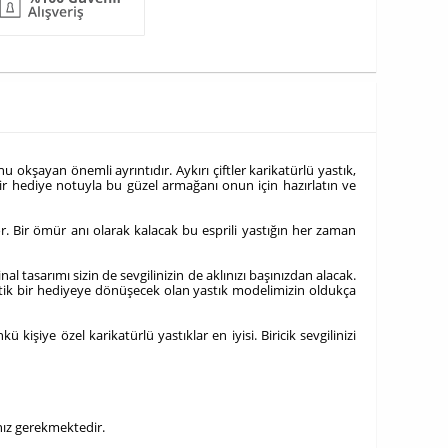
 okşayan önemli ayrıntıdır. Aykırı çiftler karikatürlü yastık,
ir hediye notuyla bu güzel armağanı onun için hazırlatın ve
r. Bir ömür anı olarak kalacak bu esprili yastığın her zaman
 tasarımı sizin de sevgilinizin de aklınızı başınızdan alacak.
tantik bir hediyeye dönüşecek olan yastık modelimizin oldukça
işiye özel karikatürlü yastıklar en iyisi. Biricik sevgilinizi
anız gerekmektedir.