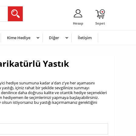
Hesap
Sepet
Kime Hediye
Diğer
İletişim
arikatürlü Yastık
yici hediye sunumuna kadar a'dan z'ye her aşamasını
astığı, içiniz rahat bir şekilde sevgilinize sunmayı
i denilince daha doğrusu kalite ve otantik hediye seçenekleri
n hediyemen ile seçimlerinizi yapmaya başlayabilirsiniz.
şey olsun istiyorsanız bu yastığı kaçırmamanız gerektiğini