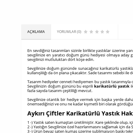
AÇIKLAMA
YORUMLAR (0)
En sevdiğiniz tasarımları sizinle birlikte yastıklar üzerine 
sevgilinize en yaratıcı doğum günü hediyesi olmaya aday gü
sevgilinizi mutluluktan dört köşe edin.
Sevgilinize doğum gününde sunacağınız karikatürlü yastıklar
kullanışlılığı da ön plana çıkacaktır. Sade tasarımı sebebi ile
Tasarım hediyeler cenneti hediyemen bu yastık tasarımıyla doğ
Sevgilinizin doğum gününü bu esprili
karikatürlü yastık
il
fazla sayıda tasarım çeşitliliği mevcut.
Sevgilinize otantik bir hediye vermek için başka yerde daha i
önemsediğinizi ve onu ne kadar kıymetli biri olarak gördüğünüz
Aykırı Çiftler Karikatürlü Yastık H
1 -) Yastık saten kumaştan üretilmiştir. Kare şeklinde olup, i
2 -) Yastığın Sevgilinize özel hazırlanmasını sağlamak için 
3 -) Ürün beyaz saten kumaş üzerine sublimasyon baskı tekni