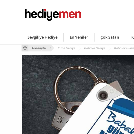
Sevgiliye Hediye
En Yeniler
Çok Satan
K
Anasayfa
Kime Hediye
Babaya Hediye
Babalar Günü