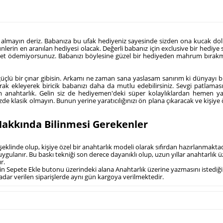
 almayın deriz. Babanıza bu ufak hediyeniz sayesinde sizden ona kucak dolu
erin en aranılan hediyesi olacak. Değerli babanız için exclusive bir hediye s
ek ücret ödemiyorsunuz. Babanızı böylesine güzel bir hediyeden mahrum bı
 güçlü bir çınar gibisin. Arkamı ne zaman sana yaslasam sanırım ki dünyayı
ak ekleyerek biricik babanızı daha da mutlu edebilirsiniz. Sevgi patlamas
anahtarlık. Gelin siz de hediyemen'deki süper kolaylıklardan hemen yararla
de klasik olmayın. Bunun yerine yaratıcılığınızı ön plana çıkaracak ve kişiy
akkında Bilinmesi Gerekenler
şeklinde olup, kişiye özel bir anahtarlık modeli olarak sıfırdan hazırlanmaktad
 uygulanır. Bu baskı tekniği son derece dayanıklı olup, uzun yıllar anahtarlık 
r.
 için Sepete Ekle butonu üzerindeki alana Anahtarlık üzerine yazmasını istedi
adar verilen siparişlerde aynı gün kargoya verilmektedir.