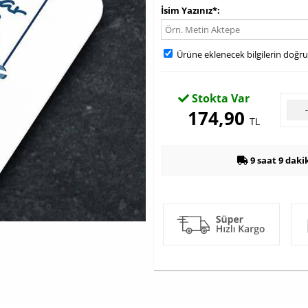
İsim Yazınız*
Ürüne eklenecek bilgilerin doğr
Stokta Var
174,90
TL
9 saat 9 daki