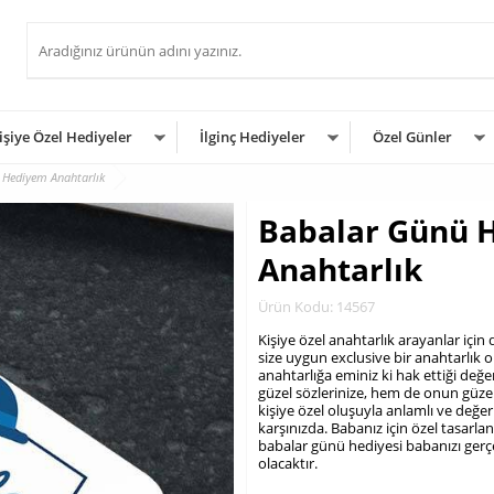
işiye Özel Hediyeler
İlginç Hediyeler
Özel Günler
 Hediyem Anahtarlık
Babalar Günü 
Anahtarlık
Ürün Kodu: 14567
Kişiye özel anahtarlık arayanlar için
size uygun exclusive bir anahtarlık o
anahtarlığa eminiz ki hak ettiği değe
güzel sözlerinize, hem de onun güzel
kişiye özel oluşuyla anlamlı ve değer
karşınızda. Babanız için özel tasarla
babalar günü hediyesi babanızı gerç
olacaktır.
.