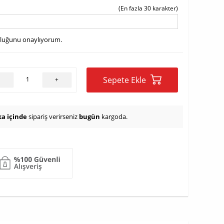
(En fazla 30 karakter)
uluğunu onaylıyorum.
Sepete Ekle
-
+
ka içinde
sipariş verirseniz
bugün
kargoda.