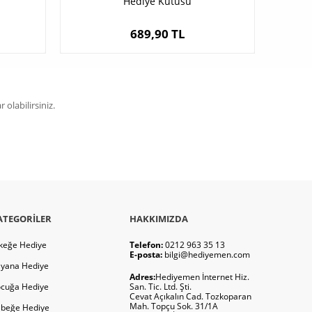
Hediye Kutusu
689,90 TL
olabilirsiniz.
ATEGORILER
HAKKIMIZDA
keğe Hediye
Telefon:
0212 963 35 13
E-posta:
bilgi@hediyemen.com
yana Hediye
Adres:
Hediyemen İnternet Hiz.
cuğa Hediye
San. Tic. Ltd. Şti.
Cevat Açıkalın Cad. Tozkoparan
Mah. Topçu Sok. 31/1A
beğe Hediye