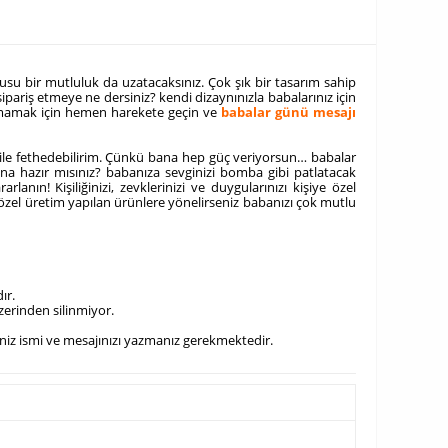
su bir mutluluk da uzatacaksınız. Çok şık bir tasarım sahip
ipariş etmeye ne dersiniz? kendi dizaynınızla babalarınız için
rakmamak için hemen harekete geçin ve
babalar günü mesajı
 bile fethedebilirim. Çünkü bana hep güç veriyorsun… babalar
ına hazır mısınız? babanıza sevginizi bomba gibi patlatacak
nın! Kişiliğinizi, zevklerinizi ve duygularınızı kişiye özel
e özel üretim yapılan ürünlere yönelirseniz babanızı çok mutlu
ır.
üzerinden silinmiyor.
ğiniz ismi ve mesajınızı yazmanız gerekmektedir.