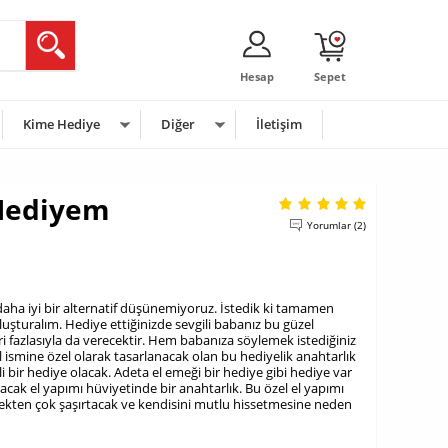
Hesap
Sepet
Kime Hediye
Diğer
İletişim
Hediyem
Yorumlar (2)
 daha iyi bir alternatif düşünemiyoruz. İstedik ki tamamen
luşturalım. Hediye ettiğinizde sevgili babanız bu güzel
ri fazlasıyla da verecektir. Hem babanıza söylemek istediğiniz
 ismine özel olarak tasarlanacak olan bu hediyelik anahtarlık
li bir hediye olacak. Adeta el emeği bir hediye gibi hediye var
nacak el yapımı hüviyetinde bir anahtarlık. Bu özel el yapımı
ekten çok şaşırtacak ve kendisini mutlu hissetmesine neden