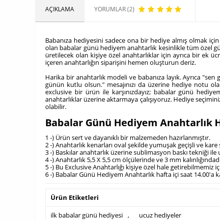
AÇIKLAMA
YORUMLAR (2)
Babanıza hediyesini sadece ona bir hediye almış olmak için
olan babalar günü hediyem anahtarlık kesinlikle tüm özel günl
üretilecek olan kişiye özel anahtarlıklar için ayrıca bir 
içeren anahtarlığın siparişini hemen oluşturun deriz.
Harika bir anahtarlık modeli ve babanıza layık. Ayrıca "sen
günün kutlu olsun." mesajınızı da üzerine hediye notu olar
exclusive bir ürün ile karşınızdayız; babalar günü hediyem 
anahtarlıklar üzerine aktarmaya çalışıyoruz. Hediye seçiminiz
olabilir.
Babalar Günü Hediyem Anahtarlık H
1 -) Ürün sert ve dayanıklı bir malzemeden hazırlanmıştır.
2 -) Anahtarlık kenarları oval şekilde yumuşak geçişli ve kare 
3 -) Baskılar anahtarlık üzerine sublimasyon baskı tekniği ile
4 -) Anahtarlık 5,5 X 5,5 cm ölçülerinde ve 3 mm kalınlığındadı
5 -) Bu Exclusive Anahtarlığı kişiye özel hale getirebilmemiz
6 -) Babalar Günü Hediyem Anahtarlık hafta içi saat 14.00'a k
Ürün Etiketleri
ilk babalar günü hediyesi
,
ucuz hediyeler