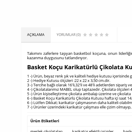
AÇIKLAMA
YORUMLAR (0)
Takımını zaferlere taşıyan basketbol koçuna, onun liderliğini
kazanma duygusunu tatlandırıyor.
Basket Koçu Karikatürlü Çikolata K
1 -) Ürün, beyaz renk şık ve kaliteli hediye kutusu içerisind
2 -) Hediye Kutusu ölçüleri :22 x 22 x 3,50 cm.dir.
3 -) Tercihe bağlı olarak 16'li,32'li ve 48'li adetlerden sipariş v
4 -) Çikolatalarımız MABEL olup taptazedir. Çikolata ölçüleri 4
5 -) Ürün kişiselleştirme çikolata ambalajı üzerine ve çikola
6 -) Basket Koçu Karikatürlü Çikolata Kutusu hafta içi saat 1
6 -) Lütfen Dikkat; karikatür çalışmasının daha kaliteli olab
7 -) Ürünler üzerindeki karikatür çalışması elle çizim olmayıp,
Ürün Etiketleri
meslek çikolataları
,
karikatür efektli ürünler
,
bask