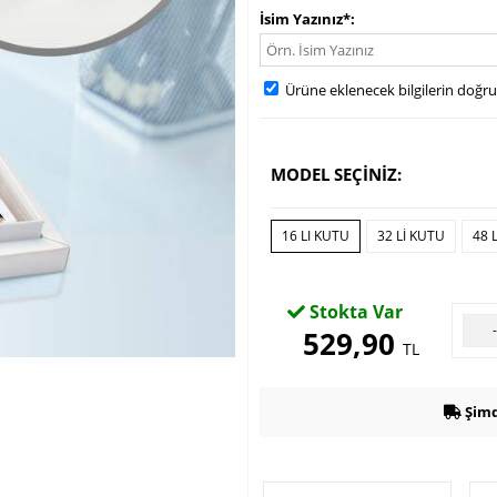
İsim Yazınız*
Ürüne eklenecek bilgilerin doğr
MODEL SEÇİNİZ:
16 LI KUTU
32 LI KUTU
48 
Stokta Var
529,90
TL
Şimd