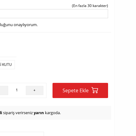
(En fazla 30 karakter)
uluğunu onaylıyorum.
LI KUTU
Sepete Ekle
-
+
i
sipariş verirseniz
yarın
kargoda.