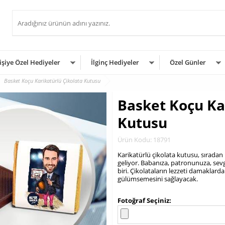
işiye Özel Hediyeler
İlginç Hediyeler
Özel Günler
Basket Koçu Karikatürlü Çikolata Kutusu
Basket Koçu Ka
Kutusu
Ürün Kodu: 18791
Karikatürlü çikolata kutusu, sıradan 
geliyor. Babanıza, patronunuza, sevg
biri. Çikolataların lezzeti damaklarda
gülümsemesini sağlayacak.
.
Fotoğraf Seçiniz