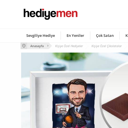
Sevgiliye Hediye
En Yeniler
Çok Satan
K
Anasayfa
Kişiye Özel Hediyeler
Kişiye Özel Çikolatalar