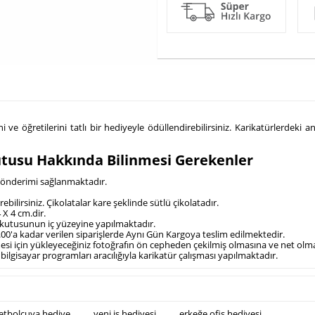
 ve öğretilerini tatlı bir hediyeyle ödüllendirebilirsiniz. Karikatürlerdeki a
utusu Hakkında Bilinmesi Gerekenler
e gönderimi sağlanmaktadır.
erebilirsiniz. Çikolatalar kare şeklinde sütlü çikolatadır.
 X 4 cm.dir.
ta kutusunun iç yüzeyine yapılmaktadır.
4.00'a kadar verilen siparişlerde Aynı Gün Kargoya teslim edilmektedir.
ilmesi için yükleyeceğiniz fotoğrafın ön cepheden çekilmiş olmasına ve net ol
 bilgisayar programları aracılığıyla karikatür çalışması yapılmaktadır.
etbolcuya hediye
,
yeni iş hediyesi
,
erkeğe ofis hediyesi