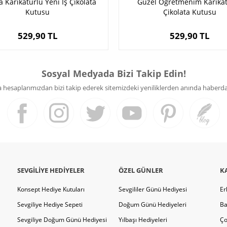
 Karikatürlü Yeni İş Çikolata
Güzel Öğretmenim Karikat
Kutusu
Çikolata Kutusu
529,90 TL
529,90 TL
Sosyal Medyada Bizi Takip Edin!
hesaplarımızdan bizi takip ederek sitemizdeki yeniliklerden anında haberdar 
SEVGILIYE HEDIYELER
ÖZEL GÜNLER
K
Konsept Hediye Kutuları
Sevgililer Günü Hediyesi
Er
Sevgiliye Hediye Sepeti
Doğum Günü Hediyeleri
Ba
Sevgiliye Doğum Günü Hediyesi
Yılbaşı Hediyeleri
Ço