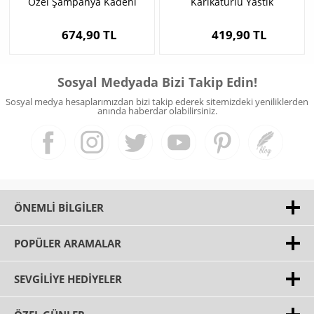
Özel Şampanya Kadehi
Karikatürlü Yastık
674,90 TL
419,90 TL
Sosyal Medyada Bizi Takip Edin!
Sosyal medya hesaplarımızdan bizi takip ederek sitemizdeki yeniliklerden
anında haberdar olabilirsiniz.
ÖNEMLI BILGILER
POPÜLER ARAMALAR
SEVGILIYE HEDIYELER