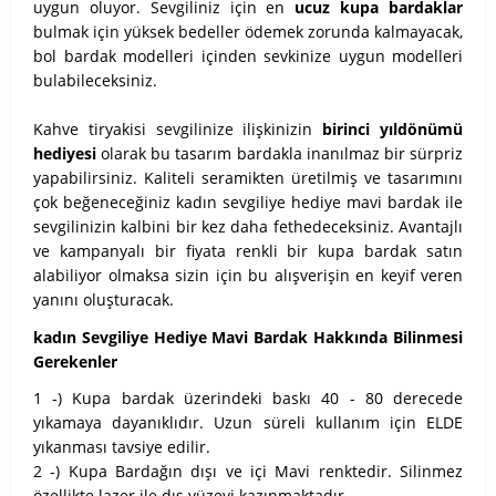
uygun oluyor. Sevgiliniz için en
ucuz kupa bardaklar
bulmak için yüksek bedeller ödemek zorunda kalmayacak,
bol bardak modelleri içinden sevkinize uygun modelleri
bulabileceksiniz.
Kahve tiryakisi sevgilinize ilişkinizin
birinci yıldönümü
hediyesi
olarak bu tasarım bardakla inanılmaz bir sürpriz
yapabilirsiniz. Kaliteli seramikten üretilmiş ve tasarımını
çok beğeneceğiniz kadın sevgiliye hediye mavi bardak ile
sevgilinizin kalbini bir kez daha fethedeceksiniz. Avantajlı
ve kampanyalı bir fiyata renkli bir kupa bardak satın
alabiliyor olmaksa sizin için bu alışverişin en keyif veren
yanını oluşturacak.
kadın Sevgiliye Hediye Mavi Bardak Hakkında Bilinmesi
Gerekenler
1 -) Kupa bardak üzerindeki baskı 40 - 80 derecede
yıkamaya dayanıklıdır. Uzun süreli kullanım için ELDE
yıkanması tavsiye edilir.
2 -) Kupa Bardağın dışı ve içi Mavi renktedir. Silinmez
özellikte lazer ile dış yüzeyi kazınmaktadır.