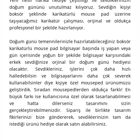
Yeni nesil harika hediye çeşitliliği ile sevdiklerinizin
doğum gününü unutulmaz kılıyoruz. Sevdiğin kişiyi
boksör şeklinde karikatürlü mouse pad üzerine
taşıyacağımız karikatür çalışması, orijinal ve oldukça
profesyonel bir şekilde hazırlanıyor.
Doğum günü temennilerinizle hazırlatabileceğiniz boksör
karikatürlü mouse pad bilgisayar başında iş yapan veya
gün içerisinde yoğun bir şekilde bilgisayar karşısındaki
erkek sevdiğinize orjinal bir doğum günü hediyesi
olacaktır. Sevdikleriniz, işlerini çok daha hızlı
halledebilsin ve bilgisayarlarını daha çok severek
kullanabilsinler diye kişiye özel mouseped ürünümüzü
geliştirdik. Sıradan mousepedlerden oldukça farklı! En
büyük farkı ise kullanıcısına özel olarak tasarlanabilmesi
ve hatta dilerseniz tasarımını sizin
gerçekleştirebilmenizdir. Sipariş ile birlikte tasarım
fikirlerinizi bize göndererek, sevdiklerinizin tam da
istediği ürünü hediye olarak satın alabilirsiniz.