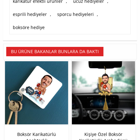
karikatür efektli ürünler
,
ucuz hediyeler
,
esprili hediyeler
,
sporcu hediyeleri
,
boksöre hediye
BU ÜRÜNE BAKANLAR BUNLARA DA BAKTI
Boksör Karikatürlü
Kişiye Özel Boksör