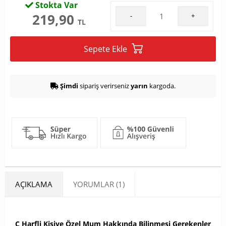
Stokta Var
219,90
-
+
TL
Sepete Ekle
Şimdi
sipariş verirseniz
yarın
kargoda.
AÇIKLAMA
YORUMLAR (1)
C Harfli Kişiye Özel Mum Hakkında Bilinmesi Gerekenler