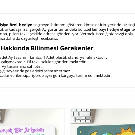
işiye özel hediye
seçmeye ihtimam gösteren kimseler için yerinde bir seç
iricik arkadaşınıza, gerçek Ay görünümündeki bu özel lambayı hediye ettiğiniz
mba, pilleri takılı şekilde adrese gönderiliyor. Vermek istediğiniz sevgi do
izi daha da özgünleştireceksiniz.
 Hakkında Bilinmesi Gerekenler
det Ay tasarımlı lamba, 1 Adet plastik standı yer almaktadır.
e çalışmaktadır. Pil takılı şekilde gönderilmektedir.
r Ay tasarımına sahiptir.
ığı sayesinde gözlerinizi rahatsız etmez.
 kadar verilen siparişlerde aynı gün kargoya teslim edilmektedir.