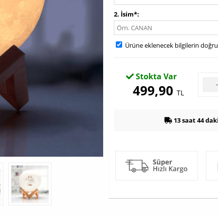
2. İsim*
Ürüne eklenecek bilgilerin doğr
Stokta Var
499,90
TL
13 saat 44 dak