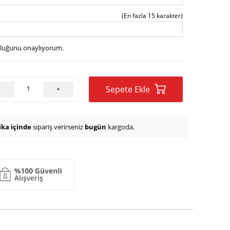
(En fazla 15 karakter)
uluğunu onaylıyorum.
Sepete Ekle
-
+
ika içinde
sipariş verirseniz
bugün
kargoda.