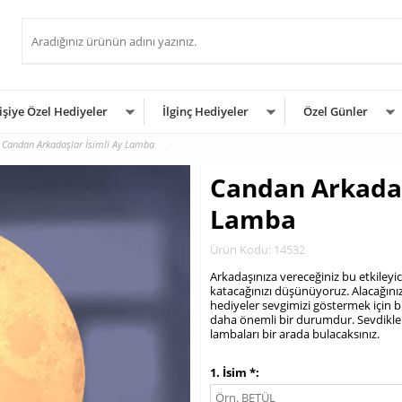
işiye Özel Hediyeler
İlginç Hediyeler
Özel Günler
Candan Arkadaşlar İsimli Ay Lamba
Candan Arkadaş
Lamba
Ürün Kodu: 14532
Arkadaşınıza vereceğiniz bu etkileyi
katacağınızı düşünüyoruz. Alacağınız
hediyeler sevgimizi göstermek için 
daha önemli bir durumdur. Sevdikleri
lambaları bir arada bulacaksınız.
.
1. İsim *