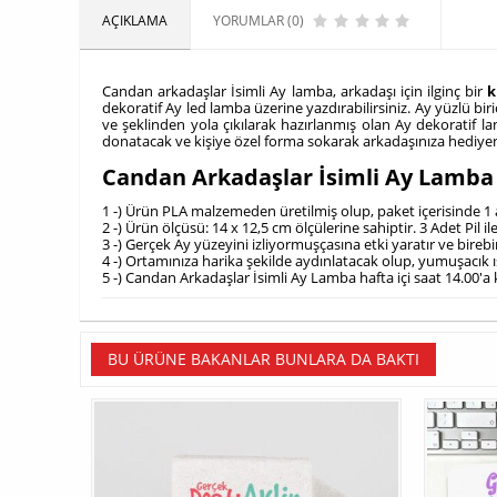
AÇIKLAMA
YORUMLAR (0)
Candan arkadaşlar İsimli Ay lamba, arkadaşı için ilginç bir
k
dekoratif Ay led lamba üzerine yazdırabilirsiniz. Ay yüzlü b
ve şeklinden yola çıkılarak hazırlanmış olan Ay dekoratif la
donatacak ve kişiye özel forma sokarak arkadaşınıza hediyen
Candan Arkadaşlar İsimli Ay Lamba
1 -) Ürün PLA malzemeden üretilmiş olup, paket içerisinde 1 a
2 -) Ürün ölçüsü: 14 x 12,5 cm ölçülerine sahiptir. 3 Adet Pil il
3 -) Gerçek Ay yüzeyini izliyormuşçasına etki yaratır ve birebi
4 -) Ortamınıza harika şekilde aydınlatacak olup, yumuşacık ış
5 -) Candan Arkadaşlar İsimli Ay Lamba hafta içi saat 14.00'a
BU ÜRÜNE BAKANLAR BUNLARA DA BAKTI