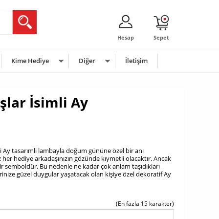
Hesap
Sepet
Kime Hediye
Diğer
İletişim
lar İsimli Ay
ci Ay tasarımlı lambayla doğum gününe özel bir anı
 her hediye arkadaşınızın gözünde kıymetli olacaktır. Ancak
bir semboldür. Bu nedenle ne kadar çok anlam taşıdıkları
nize güzel duygular yaşatacak olan kişiye özel dekoratif Ay
(En fazla 15 karakter)