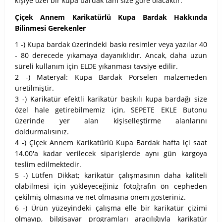
kişiye özel bir kupa bardak tam size göre olacaktır.
Çiçek Annem Karikatürlü Kupa Bardak Hakkında
Bilinmesi Gerekenler
1 -) Kupa bardak üzerindeki baskı resimler veya yazılar 40
- 80 derecede yıkamaya dayanıklıdır. Ancak, daha uzun
süreli kullanım için ELDE yıkanması tavsiye edilir.
2 -) Materyal: Kupa Bardak Porselen malzemeden
üretilmiştir.
3 -) Karikatür efektli karikatür baskılı kupa bardağı size
özel hale getirebilmemiz için, SEPETE EKLE Butonu
üzerinde yer alan kişiselleştirme alanlarını
doldurmalısınız.
4 -) Çiçek Annem Karikatürlü Kupa Bardak hafta içi saat
14.00'a kadar verilecek siparişlerde aynı gün kargoya
teslim edilmektedir.
5 -) Lütfen Dikkat; karikatür çalışmasının daha kaliteli
olabilmesi için yükleyeceğiniz fotoğrafın ön cepheden
çekilmiş olmasına ve net olmasına önem gösteriniz.
6 -) Ürün yüzeyindeki çalışma elle bir karikatür çizimi
olmayıp, bilgisayar programları aracılığıyla karikatür