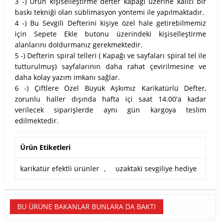
3 -) Ürün kişiselleştirme defter kapağı üzerine kalıcı bir
baskı tekniği olan süblimasyon yöntemi ile yapılmaktadır.
4 -) Bu Sevgili Defterini kişiye özel hale getirebilmemiz
için Sepete Ekle butonu üzerindeki kişiselleştirme
alanlarını doldurmanız gerekmektedir.
5 -) Defterin spiral telleri ( Kapağı ve sayfaları spiral tel ile
tutturulmuş) sayfalarının daha rahat çevirilmesine ve
daha kolay yazım imkanı sağlar.
6 -) Çiftlere Özel Büyük Aşkımız Karikatürlü Defter,
zorunlu haller dışında hafta içi saat 14.00'a kadar
verilecek siparişlerde aynı gün kargoya teslim
edilmektedir.
Ürün Etiketleri
karikatür efektli ürünler
,
uzaktaki sevgiliye hediye
BU ÜRÜNE BAKANLAR BUNLARA DA BAKTI