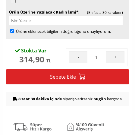
Ürün Üzerine Yazılacak Kadın İsmi*
(En fazla 30 karakter)
Ürüne eklenecek bilgilerin doğruluğunu onaylıyorum.
Stokta Var
314,90
-
+
TL
Sepete Ekle
8 saat 38 dakika içinde
sipariş verirseniz
bugün
kargoda.