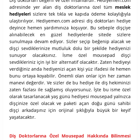
Diş doktorları değerli ve özel insanlardır. Hediyemen.com
adresinde yer alan diş doktorlarına özel tüm
meslek
hediyeleri
sizlere tek tıkla ve kapıda ödeme kolaylığıyla
ulaştırılıyor. Hediyemen.com adresi diş doktorları hediye
deyince hemen yardımınıza koşuyor. Bu sebeple dişçiye
alınabilecek en güzel hediyelerde sitede sizlere
sunulmaya devam ediyor. Sizler seçip beğenip alacak ve
dişçi sevdiklerinize mutluluk dolu bir şekilde hediyenizi
sunuyor olacaksınız. İsme özel mousepad dişçi
sevdikleriniz için iyi bir alternatif olacaktır. Zaten hediyeyi
verdiğiniz anda hediyenizi açan kişi yüz ifadesi ile hemen
bunu ortaya koyabilir. Önemli olan onlar için her zaman
manevi değerdir. Ve sizler de bu hediye ile diş hekiminizi
zaten fazlası ile sağlamış oluyorsunuz. İşte bu isme özel
olarak tasarlanacak yaş günü hediyesi mousepad yalnızca
dişçinize özel olacak ve paketi açan doğu günü sahibi
dişçi arkadaşınız için orijinal şıklığıyla büyük bir keyif
yaşatacaktır.
Diş Doktorlarına Özel Mousepad Hakkında Bilinmesi