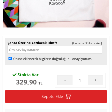
Çanta Üzerine Yazılacak İsim*
(En fazla 30 karakter)
Ürüne eklenecek bilgilerin doğruluğunu onaylıyorum.
Stokta Var
329,90
-
+
TL
Sepete Ekle