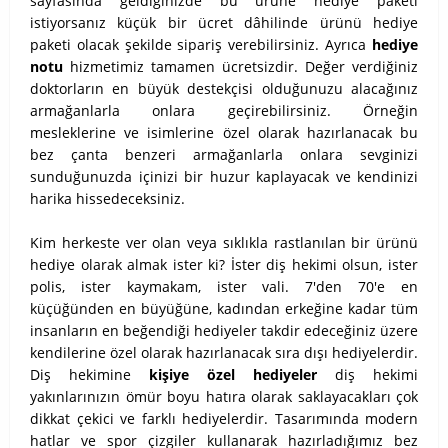
sayfasında geldiğinizde bu ürüne hediye paketi
istiyorsanız küçük bir ücret dâhilinde ürünü hediye
paketi olacak şekilde sipariş verebilirsiniz. Ayrıca
hediye
notu
hizmetimiz tamamen ücretsizdir. Değer verdiğiniz
doktorların en büyük destekçisi olduğunuzu alacağınız
armağanlarla onlara geçirebilirsiniz. Örneğin
mesleklerine ve isimlerine özel olarak hazırlanacak bu
bez çanta benzeri armağanlarla onlara sevginizi
sunduğunuzda içinizi bir huzur kaplayacak ve kendinizi
harika hissedeceksiniz.
Kim herkeste ver olan veya sıklıkla rastlanılan bir ürünü
hediye olarak almak ister ki? İster diş hekimi olsun, ister
polis, ister kaymakam, ister vali. 7'den 70'e en
küçüğünden en büyüğüne, kadından erkeğine kadar tüm
insanların en beğendiği hediyeler takdir edeceğiniz üzere
kendilerine özel olarak hazırlanacak sıra dışı hediyelerdir.
Diş hekimine
kişiye özel hediyeler
diş hekimi
yakınlarınızın ömür boyu hatıra olarak saklayacakları çok
dikkat çekici ve farklı hediyelerdir. Tasarımında modern
hatlar ve spor çizgiler kullanarak hazırladığımız bez