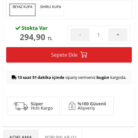
BEYAZ KUPA
SİHİRLİ KUPA
Stokta Var
294,90
-
+
TL
Sepete Ekle
13 saat 51 dakika içinde
sipariş verirseniz
bugün
kargoda.
AÇIKLAMA
YORUMLAR (1)