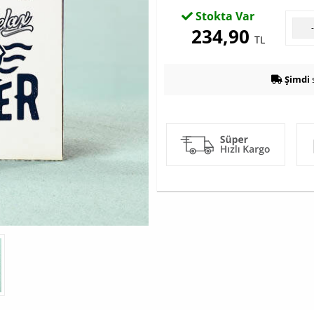
Stokta Var
234,90
TL
Şimdi
s