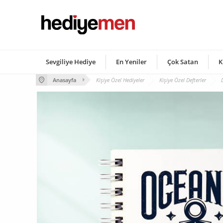
Sevgiliye Hediye
En Yeniler
Çok Satan
K
Anasayfa
Kişiye Özel Hediyeler
Kişiye Özel Defterler