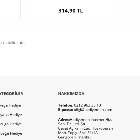
314,90 TL
olabilirsiniz.
ATEGORILER
HAKKIMIZDA
keğe Hediye
Telefon:
0212 963 35 13
E-posta:
bilgi@hediyemen.com
yana Hediye
Adres:
Hediyemen İnternet Hiz.
cuğa Hediye
San. Tic. Ltd. Şti.
Cevat Açıkalın Cad. Tozkoparan
Mah. Topçu Sok. 31/1A
beğe Hediye
Güngören, İstanbul