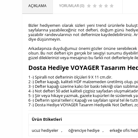
AÇIKLAMA
YORUMLAR (0)
Bizler hediyemen olarak sizleri yeni trend ürünlerle buluştur
sayfalarına yazabileceğiniz not defteri, doğum günü hediyes
yazabilir randevularınızı not defterinize kaydedebilirsiniz. A
diye düşünmeyin.
Arkadaşınıza duyduğumuz önemi gözler önüne serebilecek nite
olsun. Bu not defteri için gerçek bir sevgiyi sunumu diyebilir
güzel dileklerinizi veya mesajınızı bu farklı not defterleriyle il
Dosta Hediye VOYAGER Tasarım Hedi
1 -) Spiralli not defterinin ölçüleri 9 X 11 cm.dir.
2 -) Defter kapağı, kaliteli HDF malzemeden üretilmiş olup, p
3 -) Defter kapağı üzerine kalıcı bir baskı tekniği olan sübli
4 -) Not defteri 50 adet kaliteli çizgisiz sayfadan oluşmaktadır
5 -) Şiir veya hikaye yazmak, gazete kupürleri ile süslemek ya
6 -) Defterin spiral telleri ( Kapağı ve sayfaları spiral tel il
7 -) Dosta Hediye VOYAGER Tasarım Hediyelik Not Defteri, zoru
Ürün Etiketleri
ucuz hediyeler
,
öğrenciye hediye
,
erkeğe ofis hed