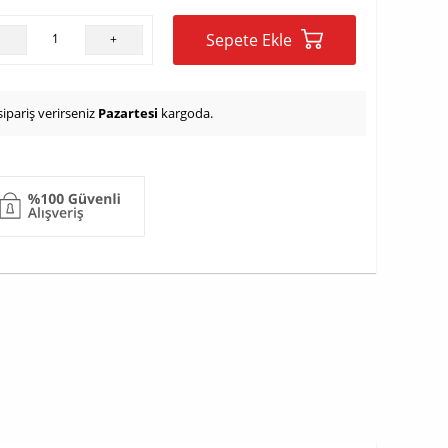
Sepete Ekle
-
+
ipariş verirseniz
Pazartesi
kargoda.