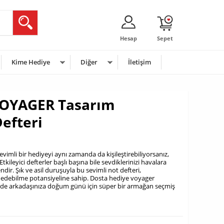
Hesap
Sepet
Kime Hediye
Diğer
İletişim
VOYAGER Tasarım
efteri
evimli bir hediyeyi aynı zamanda da kişileştirebiliyorsanız,
tkileyici defterler başlı başına bile sevdiklerinizi havalara
ir. Şık ve asil duruşuyla bu sevimli not defteri,
 edebilme potansiyeline sahip. Dosta hediye voyager
inde arkadaşınıza doğum günü için süper bir armağan seçmiş