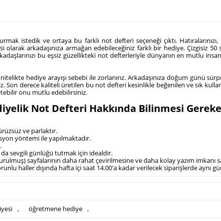
mak istedik ve ortaya bu farklı not defteri seçeneği çıktı. Hatıralarınızı, il
i olarak arkadaşınıza armağan edebileceğiniz farklı bir hediye. Çizgisiz 50 
rkadaşlarınızı bu eşsiz güzellikteki not defterleriyle dünyanın en mutlu insanı 
likte hediye arayışı sebebi ile zorlanırız. Arkadaşınıza doğum günü sürpri
iz. Son derece kaliteli üretilen bu not defteri kesinlikle beğenilen ve sık kul
etebilir onu mutlu edebilirsiniz.
yelik Not Defteri Hakkında Bilinmesi Gereke
ürüzsüz ve parlaktır.
masyon yöntemi ile yapılmaktadır.
.
 da sevgili günlüğü tutmak için idealdir.
e tutturulmuş) sayfalarının daha rahat çevirilmesine ve daha kolay yazım imkanı s
nlu haller dışında hafta içi saat 14.00'a kadar verilecek siparişlerde aynı g
iyesi
,
öğretmene hediye
,