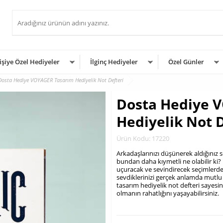
işiye Özel Hediyeler
İlginç Hediyeler
Özel Günler
Dosta Hediye VOYAGER Tasarım Hediyelik Not Defteri
Dosta Hediye 
Hediyelik Not D
Ürün Kodu: 17220
Arkadaşlarınızı düşünerek aldığınız s
bundan daha kıymetli ne olabilir ki? E
uçuracak ve sevindirecek seçimlerdend
sevdiklerinizi gerçek anlamda mutlu
tasarım hediyelik not defteri sayes
olmanın rahatlığını yaşayabilirsiniz.
.