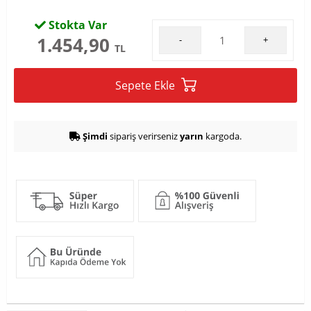
Stokta Var
1.454,90
-
+
TL
Sepete Ekle
Şimdi
sipariş verirseniz
yarın
kargoda.