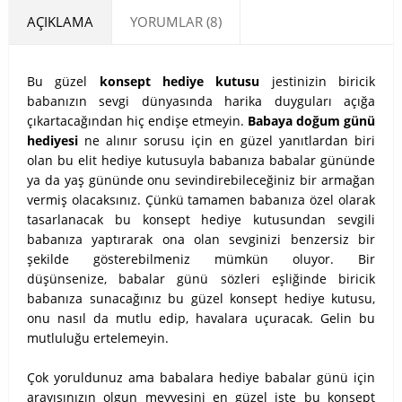
AÇIKLAMA
YORUMLAR (8)
Bu güzel
konsept hediye kutusu
jestinizin biricik
babanızın sevgi dünyasında harika duyguları açığa
çıkartacağından hiç endişe etmeyin.
Babaya doğum günü
hediyesi
ne alınır sorusu için en güzel yanıtlardan biri
olan bu elit hediye kutusuyla babanıza babalar gününde
ya da yaş gününde onu sevindirebileceğiniz bir armağan
vermiş olacaksınız. Çünkü tamamen babanıza özel olarak
tasarlanacak bu konsept hediye kutusundan sevgili
babanıza yaptırarak ona olan sevginizi benzersiz bir
şekilde gösterebilmeniz mümkün oluyor. Bir
düşünsenize, babalar günü sözleri eşliğinde biricik
babanıza sunacağınız bu güzel konsept hediye kutusu,
onu nasıl da mutlu edip, havalara uçuracak. Gelin bu
mutluluğu ertelemeyin.
Çok yoruldunuz ama babalara hediye babalar günü için
arayışınızın olgun meyvesini en güzel işte bu konsept