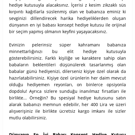
hediye kutusuyla alacaksınız. İçerisi z kesim zikzaklı süs
kırpıntı kağıtlarla süslenmiş olan ve babanıza eminiz ki
sevginizi dillendirecek harika hediyeliklerden oluşan
dünyanın en iyi babası konsept hediye kutusu ile orijinal
bir seçim yapmış olmanın keyfini yaşayacaksınız.
Evinizin pelerinsiz süper kahramanı babanıza
minnettarlığınızı bu elit hediye kutusuyla
gösterebilirsiniz. Farklı kişiliğe ve karaktere sahip olan
babaların beklentileri düşünülerek tasarlanmış olan
babalar günü hediyenizi, dilerseniz kişiye özel olarak da
hazırlatabilirsiniz. Kişiye özel ürünlerin her daim mevcut
olduğu hediyemen reyonları, on binlerce opsiyonla
dopdolu! Ayrıca sizlere sunduğu inanılmaz fırsatları ile
birlikte... Örneğin? Bu spesiyal hediye kutusunu satın
alarak babanızı memnun edebilir, her 400 Lira ve üzeri
alışverişiniz ile birlikte ücretsiz kargo imkanı ile sizler
mutlu olabilirsiniz.
Dünyanın En İyi Babası Konsept Hediye Kutusu