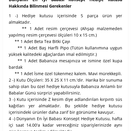
Hakkında Bilinmesi Gerekenler
1 -) Hediye kutusu içerisinde 5 parça ürün yer
almaktadır.
** 1 Adet resim çerçevesi (Ahşap malzemeden
yapılmış resim çerçevesi ölçüleri 10 x 15 cm.)
** 1 Adet Beta Tea Bitki Çayı
** 1 Adet Baş Harfli Pipo (Tütün kullanımına uygun
yüksek kalitedeki ağaçlardan imal edilmiştir.)
** 1 Adet Babanıza mesajınıza ve ismine özel kupa
bardak
** 1 Adet İsme özel tükenmez kalem. Mavi mürekkepli.
2 -) Kutu Ölçüleri: 35 X 25 X 11 cm.'dir. Harika bir sunuma
sahip olan bu özel hediye kutusuyla Babanıza Anlamlı bir
Babalar Günü sürprizi yapabilirsiniz.
3 -) Kutu içerisinde Z kesim diye adlandırılan kırpıntı süs
kağıtları yer almaktadır. Bu şekilde hediye kutusu
içerisindeki ürünler daha zarif bir görünüme kavuşur.
4 -) Dünyanın En İyi Babası Konsept Hediye Kutusu, hafta
içi saat 14.00'a kadar vereceğiniz siparişlerinizde aynı