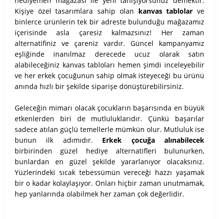
hediyemen mağazası ile yeni tanışıyorsunuz demektir.
Kişiye özel tasarımlara sahip olan
kanvas tablolar
ve
binlerce ürünlerin tek bir adreste bulunduğu mağazamız
içerisinde asla çaresiz kalmazsınız! Her zaman
alternatifiniz ve çareniz vardır. Güncel kampanyamız
eşliğinde inanılmaz derecede ucuz olarak satın
alabileceğiniz kanvas tabloları hemen şimdi inceleyebilir
ve her erkek çocuğunun sahip olmak isteyeceği bu ürünü
anında hızlı bir şekilde siparişe dönüştürebilirsiniz.
Geleceğin mimarı olacak çocukların başarısında en büyük
etkenlerden biri de mutluluklarıdır. Çünkü başarılar
sadece atılan güçlü temellerle mümkün olur. Mutluluk ise
bunun ilk adımıdır.
Erkek çocuğa alınabilecek
birbirinden güzel hediye alternatifleri bulunurken,
bunlardan en güzel şekilde yararlanıyor olacaksınız.
Yüzlerindeki sıcak tebessümün vereceği hazzı yaşamak
bir o kadar kolaylaşıyor. Onları hiçbir zaman unutmamak,
hep yanlarında olabilmek her zaman çok değerlidir.