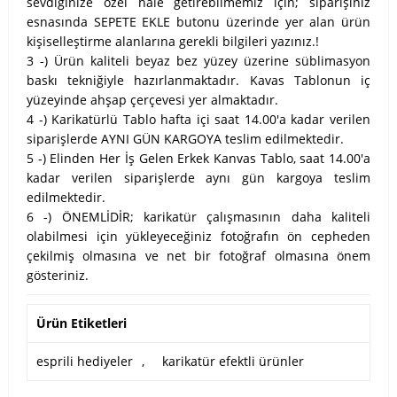
sevdiğinize özel hale getirebilmemiz için; siparişiniz
esnasında SEPETE EKLE butonu üzerinde yer alan ürün
kişiselleştirme alanlarına gerekli bilgileri yazınız.!
3 -) Ürün kaliteli beyaz bez yüzey üzerine süblimasyon
baskı tekniğiyle hazırlanmaktadır. Kavas Tablonun iç
yüzeyinde ahşap çerçevesi yer almaktadır.
4 -) Karikatürlü Tablo hafta içi saat 14.00'a kadar verilen
siparişlerde AYNI GÜN KARGOYA teslim edilmektedir.
5 -) Elinden Her İş Gelen Erkek Kanvas Tablo, saat 14.00'a
kadar verilen siparişlerde aynı gün kargoya teslim
edilmektedir.
6 -) ÖNEMLİDİR; karikatür çalışmasının daha kaliteli
olabilmesi için yükleyeceğiniz fotoğrafın ön cepheden
çekilmiş olmasına ve net bir fotoğraf olmasına önem
gösteriniz.
Ürün Etiketleri
esprili hediyeler
,
karikatür efektli ürünler