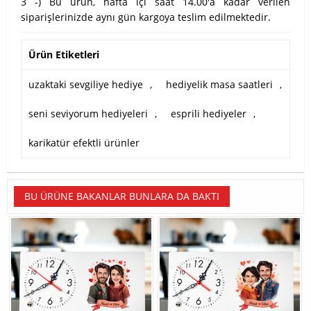
3 -) Bu ürün, hafta içi saat 14.00'a kadar verilen
siparişlerinizde aynı gün kargoya teslim edilmektedir.
Ürün Etiketleri
uzaktaki sevgiliye hediye
,
hediyelik masa saatleri
,
seni seviyorum hediyeleri
,
esprili hediyeler
,
karikatür efektli ürünler
BU ÜRÜNE BAKANLAR BUNLARA DA BAKTI