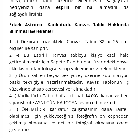
mesajlarınızın tablo üzerine eklenmesini sağlayarak
hediyenizin daha
esprili
bir hal almasını da
sağlayabilirsiniz.
Erkek Astronot Karikatürlü Kanvas Tablo Hakkında
Bilinmesi Gerekenler
1 -) Dekoratif özellikteki Canvas Tablo 38 x 26 cm.
ölçülerine sahiptir.
2 -) Bu Esprili Kanvas tabloyu kişiye özel hale
getirebilmemiz için Sepete Ekle butonu üzerindeki dosya
ekle kısmından fotoğraf seçip yüklemeniz gerekmektedir.
3 -) Ürün kaliteli beyaz bez yüzey üzerine süblimasyon
baskı tekniğiyle hazırlanmaktadır. Kavas Tablonun iç
yüzeyinde ahşap çerçevesi yer almaktadır.
4 -) Karikatürlü Tablo hafta içi saat 14.00'a kadar verilen
siparişlerde AYNI GÜN KARGOYA teslim edilmektedir.
5 -) ÖNEMLİDİR; karikatür çalışmasının daha kaliteli
olabilmesi için yükleyeceğiniz fotoğrafın ön cepheden
çekilmiş olmasına ve net bir fotoğraf olmasına önem
gösteriniz.