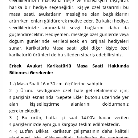
sevdiklerinizin masasına neşe ve motivasyon taşıyacak
harika bir hediye seçeneğidir. Kişiye özel tasarımlı bu
masa saati, avukatların mesleğine olan bağlılıklarını
artırırken, onları güldürerek motive eder. Bu kalıcı hediye,
sevdiklerinizle aranızdaki sevgi bağlarını daha da
güçlendirecektir. Hediyemen, mesleğe özel günlerde veya
doğum günlerinde verilebilecek en orijinal hediyeleri
sunar. Karikatürlü Masa saati gibi diğer kişiye özel
karikatürlü ürünleri de bu siteden sipariş edebilirsiniz.
Erkek Avukat Karikatürlü Masa Saati Hakkında
Bilinmesi Gerekenler
1 -) Masa Saati 16 x 30 cm. ölçülerine sahiptir.
2 -) Ürünü sevdiğinize özel hale getirebilmemiz için;
siparişiniz esnasında "Sepete Ekle" butonu üzerinde yer
alan kişiselleştirme alanlarını doldurmanız
gerekmektedir.
3 -) Bu ürün, hafta içi saat 14.00'a kadar verilen
siparişlerinizde aynı gün kargoya teslim edilmektedir.
4 -) Lütfen Dikkat; karikatür çalışmasının daha kaliteli
olabilmesi için yükleyeceğiniz fotoğrafın ön cepheden