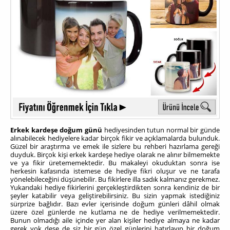
Erkek kardeşe doğum günü
hediyesinden tutun normal bir günde
alınabilecek hediyelere kadar birçok fikir ve açıklamalarda bulunduk.
Güzel bir araştırma ve emek ile sizlere bu rehberi hazırlama gereği
duyduk. Birçok kişi erkek kardeşe hediye olarak ne alınır bilmemekte
ve ya fikir üretememektedir. Bu makaleyi okuduktan sonra ise
herkesin kafasında istemese de hediye fikri oluşur ve ne tarafa
yönelebileceğini düşünebilir. Bu fikirlere illa sadık kalmanız gerekmez.
Yukarıdaki hediye fikirlerini gerçekleştirdikten sonra kendiniz de bir
şeyler katabilir veya geliştirebilirsiniz. Bu sizin yapmak istediğiniz
sürprize bağlıdır. Bazı evler içerisinde doğum günleri dâhil olmak
üzere özel günlerde ne kutlama ne de hediye verilmemektedir.
Bunun olmadığı aile içinde yer alan kişiler hediye almaya ne kadar
gerek yok dese de siz bir gün özel günlerini hatırlayıp bir doğum