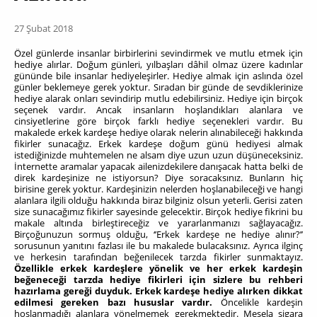
27 Şubat 2018
Özel günlerde insanlar birbirlerini sevindirmek ve mutlu etmek için
hediye alırlar. Doğum günleri, yılbaşları dâhil olmaz üzere kadınlar
gününde bile insanlar hediyeleşirler. Hediye almak için aslında özel
günler beklemeye gerek yoktur. Sıradan bir günde de sevdiklerinize
hediye alarak onları sevindirip mutlu edebilirsiniz. Hediye için birçok
seçenek vardır. Ancak insanların hoşlandıkları alanlara ve
cinsiyetlerine göre birçok farklı hediye seçenekleri vardır. Bu
makalede erkek kardeşe hediye olarak nelerin alınabileceği hakkında
fikirler sunacağız. Erkek kardeşe doğum günü hediyesi almak
istediğinizde muhtemelen ne alsam diye uzun uzun düşüneceksiniz.
İnternette aramalar yapacak ailenizdekilere danışacak hatta belki de
direk kardeşinize ne istiyorsun? Diye soracaksınız. Bunların hiç
birisine gerek yoktur. Kardeşinizin nelerden hoşlanabileceği ve hangi
alanlara ilgili olduğu hakkında biraz bilginiz olsun yeterli. Gerisi zaten
size sunacağımız fikirler sayesinde gelecektir. Birçok hediye fikrini bu
makale altında birleştireceğiz ve yararlanmanızı sağlayacağız.
Birçoğunuzun sormuş olduğu, ‘’Erkek kardeşe ne hediye alınır?’’
sorusunun yanıtını fazlası ile bu makalede bulacaksınız. Ayrıca ilginç
ve herkesin tarafından beğenilecek tarzda fikirler sunmaktayız.
Özellikle erkek kardeşlere yönelik ve her erkek kardeşin
beğeneceği tarzda hediye fikirleri için sizlere bu rehberi
hazırlama gereği duyduk. Erkek kardeşe hediye alırken dikkat
edilmesi gereken bazı hususlar vardır.
Öncelikle kardeşin
hoşlanmadığı alanlara yönelmemek gerekmektedir. Mesela sigara