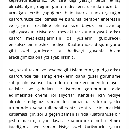
keşfedebileceksiniz. Bu sıra dışı yastığı tercih etmiş
olmakla ilginç doğum günü hediyeleri arasından özel bir
armağan tercihi yaptığınızı bilin isteriz. Çünkü yastığın
kuaförünüze özel olması ve bununla beraber enteresan
ve şaşırtıcı özellikte olması size büyük bir avantaj
sağlayacaktır. Kişiye özel mesleki karikatürlü yastık, erkek
kuaför meslektaşlarınızın da yüzlerini güldürecek
emsalsiz bir mesleki hediye. Kuaförünüze doğum günü
gibi özel günlerde bu hediyeyi güvenle bizim
aracılığımızla ona yollayabilirsiniz.
Saç, sakal kesimi ve boyama gibi işlemlerin yapıldığı erkek
kuaföründe tek amaç erkeklerin daha güzel görünüme
sahip olması ise kuaförlerin emekleri önemli oluyor.
Katkıları ve çabaları ile istenen görünümün elde
edilmesinde önemli rol alıyorlar. Kendileri için hediye
almak istediğiniz zaman tercihinizi karikatürlü yastık
ürününden yana kullanabilirsiniz. Yeni yıl için, mesleki
kutlaması için, zorlu geçen zamanlarında kuaförünüze bir
jest olması için yani kısaca kuaförünüzü mutlu etmek
istediğiniz her zaman kişiye özel karikatürlü yastık