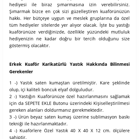
hediyesi ile biraz şımarmasına izin verebilirsiniz.
Şımarmak bizce en çok sizi güzelleştiren kuaförünüzün
hakkı. Her bütçeye uygun ve meslek gruplarına da özel
tüm hediyeler sitelerde yer alıyor olacak. İşte bu yastığı
kuaförünüze verdiğinizde, özellikle yüzündeki mutluluk
hediyenizin ne kadar doğru bir tercih olduğunu size
göstermiş olacaktır.
Erkek Kuaför Karikatürlü Yastık Hakkında Bilinmesi
Gerekenler
1 -) Yastık saten kumaştan üretilmiştir. Kare şeklinde
olup, içi kaliteli boncuk elyaf dolguludur.
2 -) Yastığın Kuaförünüze özel hazırlanmasını sağlamak
için da SEPETE EKLE Butonu üzerindeki Kişiselleştirilmesi
gereken alanları doldurmanız gerekmektedir.
3 -) Ürün beyaz saten kumaş üzerine sublimasyon baskı
tekniği ile hazırlanmaktadır.
4 -) Kuaförlere Özel Yastık 40 X 40 X 12 cm. ölçülere
sahiptir.