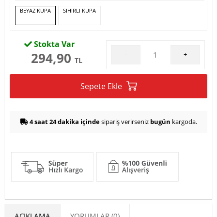
BEYAZ KUPA
SİHİRLİ KUPA
Stokta Var
294,90
-
+
TL
Sepete Ekle
4 saat 24 dakika içinde
sipariş verirseniz
bugün
kargoda.
AÇIKLAMA
YORUMLAR (0)