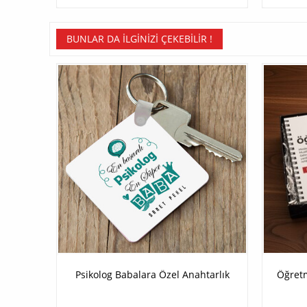
BUNLAR DA İLGINIZI ÇEKEBILIR !
Psikolog Babalara Özel Anahtarlık
Öğret