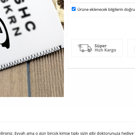
Ürüne eklenecek bilgilerin doğr
irsiniz. Eyvah ama o gün birçok kimse tıpkı sizin gibi doktorunuza hediye