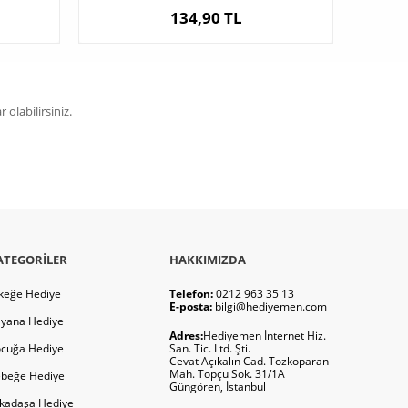
134,90 TL
olabilirsiniz.
ATEGORILER
HAKKIMIZDA
keğe Hediye
Telefon:
0212 963 35 13
E-posta:
bilgi@hediyemen.com
yana Hediye
Adres:
Hediyemen İnternet Hiz.
cuğa Hediye
San. Tic. Ltd. Şti.
Cevat Açıkalın Cad. Tozkoparan
Mah. Topçu Sok. 31/1A
beğe Hediye
Güngören, İstanbul
kadaşa Hediye