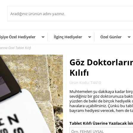
işiye Özel Hediyeler
İlginç Hediyeler
Özel Günler
rına Özel Tablet Kılıfı
Göz Doktorları
Kılıfı
Ürün Kodu: T4410
Muhtemelen şu dakikaya kadar birço
sevdiğiniz bir göz doktorunuza baktığ
yüzden de belki de birçok hediyelik
havalara uçabilirsiniz. Çünkü bu tab
bayramı hediyesi verecek, hem de t
.
Tablet Kılıfı Üzerine Yazılacak İs