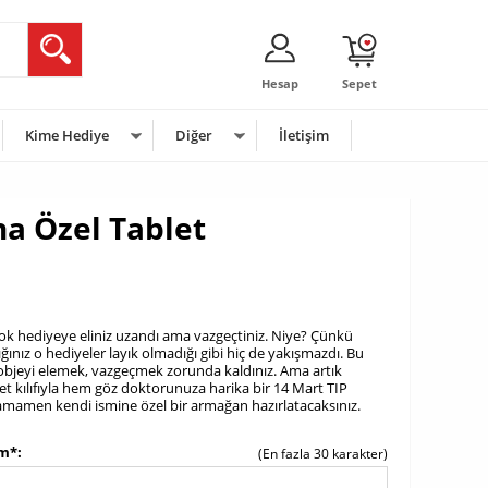
Hesap
Sepet
Kime Hediye
Diğer
İletişim
na Özel Tablet
k hediyeye eliniz uzandı ama vazgeçtiniz. Niye? Çünkü
ınız o hediyeler layık olmadığı gibi hiç de yakışmazdı. Bu
 objeyi elemek, vazgeçmek zorunda kaldınız. Ama artık
let kılıfıyla hem göz doktorunuza harika bir 14 Mart TIP
amamen kendi ismine özel bir armağan hazırlatacaksınız.
im*
(En fazla 30 karakter)