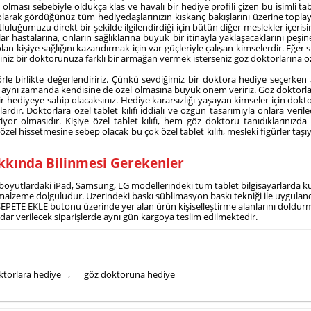
ması sebebiyle oldukça klas ve havalı bir hediye profili çizen bu isimli tabl
larak gördüğünüz tüm hediyedaşlarınızın kıskanç bakışlarını üzerine toplayac
umuzu direkt bir şekilde ilgilendirdiği için bütün diğer meslekler içerisind
 hastalarına, onların sağlıklarına büyük bir itinayla yaklaşacaklarını peşi
an kişiye sağlığını kazandırmak için var güçleriyle çalışan kimselerdir. Eğer 
niz bir doktorunuza farklı bir armağan vermek isterseniz göz doktorlarına öze
birlikte değerlendiririz. Çünkü sevdiğimiz bir doktora hediye seçerken 
aynı zamanda kendisine de özel olmasına büyük önem veririz. Göz doktorları 
r hediyeye sahip olacaksınız. Hediye kararsızlığı yaşayan kimseler için dokto
klardır. Doktorlara özel tablet kılıfı iddialı ve özgün tasarımıyla onlara ver
riyor olmasıdır. Kişiye özel tablet kılıfı, hem göz doktoru tanıdıkların
özel hissetmesine sebep olacak bu çok özel tablet kılıfı, mesleki figürler ta
akkında Bilinmesi Gerekenler
t boyutlardaki iPad, Samsung, LG modellerindeki tüm tablet bilgisayarlarda kull
alzeme dolguludur. Üzerindeki baskı süblimasyon baskı tekniği ile uygulandığı
n SEPETE EKLE butonu üzerinde yer alan ürün kişiselleştirme alanlarını doldurm
 kadar verilecek siparişlerde aynı gün kargoya teslim edilmektedir.
ktorlara hediye
,
göz doktoruna hediye