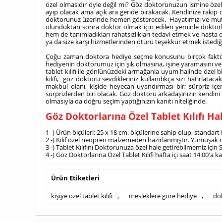
özel olmasıdır öyle değil mi? Göz doktorunuzun ismine özel ol
ayıp olacak ama açık ara geride bırakacak. Kendinize rakip o
doktorunuz üzerinde hemen gösterecek. Hayatımızı ve mutluluğ
olunduktan sonra doktor olmak için edilen yeminle doktorlar
hem de tanımladıkları rahatsızlıkları tedavi etmek ve hasta ol
ya da size karşı hizmetlerinden ötürü teşekkür etmek istediği
Çoğu zaman doktora hediye seçme konusunu birçok faktörle 
hediyenin doktorumuz için şık olmasına, işine yaramasını ve 
tablet kılıfı ile gönlünüzdeki armağanla uyum halinde özel bi
kılıfı, göz doktoru sevdikleriniz kullandıkça sizi hatırlataca
makbul olanı, kişide heyecan uyandırması bir; sürpriz içe
sürprizlerden biri olacak. Göz doktoru arkadaşınızın kendini 
olmasıyla da doğru seçim yaptığınızın kanıtı niteliğinde.
Göz Doktorlarına Özel Tablet Kılıfı H
1 -) Ürün ölçüleri: 25 x 18 cm. ölçülerine sahip olup, standar
2 -) Kılıf özel neopren malzemeden hazırlanmıştır. Yumuşak m
3 -) Tablet Kılıfını Doktorunuza özel hale getirebilmemiz içi
4 -) Göz Doktorlarına Özel Tablet Kılıfı hafta içi saat 14.00'a
Ürün Etiketleri
kişiye özel tablet kılıfı
,
mesleklere göre hediye
,
do