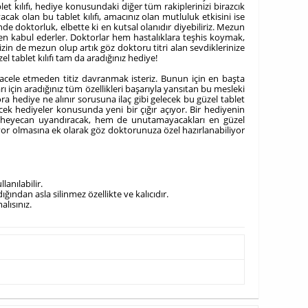
et kılıfı, hediye konusundaki diğer tüm rakiplerinizi birazcık
ak olan bu tablet kılıfı, amacınız olan mutluluk etkisini ise
e doktorluk, elbette ki en kutsal olanıdır diyebiliriz. Mezun
nen kabul ederler. Doktorlar hem hastalıklara teşhis koymak,
sizin de mezun olup artık göz doktoru titri alan sevdiklerinize
l tablet kılıfı tam da aradığınız hediye!
acele etmeden titiz davranmak isteriz. Bunun için en başta
için aradığınız tüm özellikleri başarıyla yansıtan bu mesleki
ra hediye ne alınır sorusuna ilaç gibi gelecek bu güzel tablet
ilecek hediyeler konusunda yeni bir çığır açıyor. Bir hediyenin
ızda heyecan uyandıracak, hem de unutamayacakları en güzel
şıyor olmasına ek olarak göz doktorunuza özel hazırlanabiliyor
anılabilir.
ndan asla silinmez özellikte ve kalıcıdır.
alısınız.