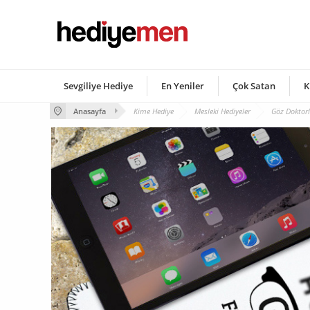
Sevgiliye Hediye
En Yeniler
Çok Satan
K
Anasayfa
Kime Hediye
Mesleki Hediyeler
Göz Doktorla