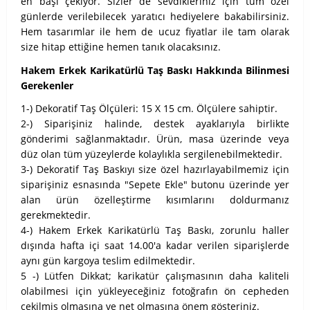
en başı çekiyor. Sizler de sevdikleriniz için tüm özel
günlerde verilebilecek yaratıcı hediyelere bakabilirsiniz.
Hem tasarımlar ile hem de ucuz fiyatlar ile tam olarak
size hitap ettiğine hemen tanık olacaksınız.
Hakem Erkek Karikatürlü Taş Baskı Hakkında Bilinmesi
Gerekenler
1-) Dekoratif Taş Ölçüleri: 15 X 15 cm. Ölçülere sahiptir.
2-) Siparişiniz halinde, destek ayaklarıyla birlikte
gönderimi sağlanmaktadır. Ürün, masa üzerinde veya
düz olan tüm yüzeylerde kolaylıkla sergilenebilmektedir.
3-) Dekoratif Taş Baskıyı size özel hazırlayabilmemiz için
siparişiniz esnasında "Sepete Ekle" butonu üzerinde yer
alan ürün özelleştirme kısımlarını doldurmanız
gerekmektedir.
4-) Hakem Erkek Karikatürlü Taş Baskı, zorunlu haller
dışında hafta içi saat 14.00'a kadar verilen siparişlerde
aynı gün kargoya teslim edilmektedir.
5 -) Lütfen Dikkat; karikatür çalışmasının daha kaliteli
olabilmesi için yükleyeceğiniz fotoğrafın ön cepheden
çekilmiş olmasına ve net olmasına önem gösteriniz.