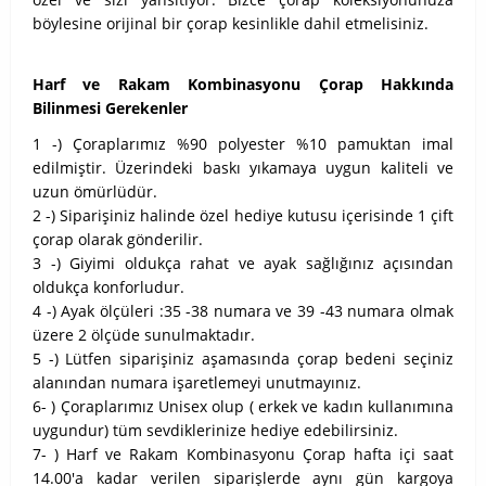
böylesine orijinal bir çorap kesinlikle dahil etmelisiniz.
Harf ve Rakam Kombinasyonu Çorap Hakkında
Bilinmesi Gerekenler
1 -) Çoraplarımız %90 polyester %10 pamuktan imal
edilmiştir. Üzerindeki baskı yıkamaya uygun kaliteli ve
uzun ömürlüdür.
2 -) Siparişiniz halinde özel hediye kutusu içerisinde 1 çift
çorap olarak gönderilir.
3 -) Giyimi oldukça rahat ve ayak sağlığınız açısından
oldukça konforludur.
4 -) Ayak ölçüleri :35 -38 numara ve 39 -43 numara olmak
üzere 2 ölçüde sunulmaktadır.
5 -) Lütfen siparişiniz aşamasında çorap bedeni seçiniz
alanından numara işaretlemeyi unutmayınız.
6- ) Çoraplarımız Unisex olup ( erkek ve kadın kullanımına
uygundur) tüm sevdiklerinize hediye edebilirsiniz.
7- ) Harf ve Rakam Kombinasyonu Çorap hafta içi saat
14.00'a kadar verilen siparişlerde aynı gün kargoya