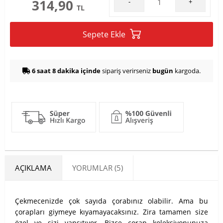
314,90
-
+
TL
Sepete Ekle
6 saat 8 dakika içinde
sipariş verirseniz
bugün
kargoda.
AÇIKLAMA
YORUMLAR (5)
Çekmecenizde çok sayıda çorabınız olabilir. Ama bu
çorapları giymeye kıyamayacaksınız. Zira tamamen size
özel ve sizi yansıtıyor. Bizce çorap koleksiyonunuza