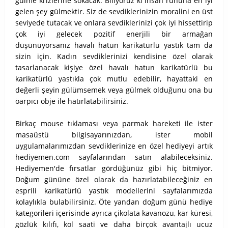
gülme krizlerine sokacak. Biliyoruz ki insan ruhuna en iyi
gelen şey gülmektir. Siz de sevdiklerinizin moralini en üst
seviyede tutacak ve onlara sevdiklerinizi çok iyi hissettirip
çok iyi gelecek pozitif enerjili bir armağan
düşünüyorsanız havalı hatun karikatürlü yastık tam da
sizin için. Kadın sevdiklerinizi kendisine özel olarak
tasarlanacak kişiye özel havalı hatun karikatürlü bu
karikatürlü yastıkla çok mutlu edebilir, hayattaki en
değerli şeyin gülümsemek veya gülmek olduğunu ona bu
öarpıcı obje ile hatırlatabilirsiniz.
Birkaç mouse tıklaması veya parmak hareketi ile ister
masaüstü bilgisayarınızdan, ister mobil
uygulamalarımızdan sevdiklerinize en özel hediyeyi artık
hediyemen.com sayfalarından satın alabileceksiniz.
Hediyemen'de fırsatlar gördüğünüz gibi hiç bitmiyor.
Doğum gününe özel olarak da hazırlatabileceğiniz en
esprili karikatürlü yastık modellerini sayfalarımızda
kolaylıkla bulabilirsiniz. Öte yandan doğum günü hediye
kategorileri içerisinde ayrıca çikolata kavanozu, kar küresi,
gözlük kılıfı, kol saati ve daha birçok avantajlı ucuz