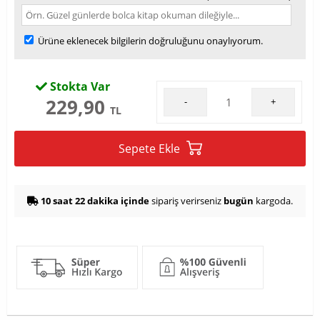
Ürüne eklenecek bilgilerin doğruluğunu onaylıyorum.
Stokta Var
229,90
-
+
TL
Sepete Ekle
10 saat 22 dakika içinde
sipariş verirseniz
bugün
kargoda.