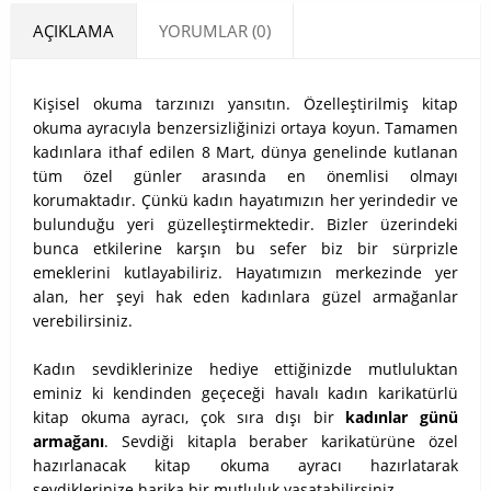
AÇIKLAMA
YORUMLAR (0)
Kişisel okuma tarzınızı yansıtın. Özelleştirilmiş kitap
okuma ayracıyla benzersizliğinizi ortaya koyun. Tamamen
kadınlara ithaf edilen 8 Mart, dünya genelinde kutlanan
tüm özel günler arasında en önemlisi olmayı
korumaktadır. Çünkü kadın hayatımızın her yerindedir ve
bulunduğu yeri güzelleştirmektedir. Bizler üzerindeki
bunca etkilerine karşın bu sefer biz bir sürprizle
emeklerini kutlayabiliriz. Hayatımızın merkezinde yer
alan, her şeyi hak eden kadınlara güzel armağanlar
verebilirsiniz.
Kadın sevdiklerinize hediye ettiğinizde mutluluktan
eminiz ki kendinden geçeceği havalı kadın karikatürlü
kitap okuma ayracı, çok sıra dışı bir
kadınlar günü
armağanı
. Sevdiği kitapla beraber karikatürüne özel
hazırlanacak kitap okuma ayracı hazırlatarak
sevdiklerinize harika bir mutluluk yaşatabilirsiniz.